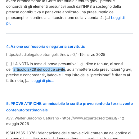
avere erroneamente la Corte territoriale ritenuto gravi, precisi e
concordanti gli elementi presuntivi posti dall'INPS a sostegno della
pretesa contributiva e per avere applicato una praesumptio de
praesumptio in ordine alla ricostruzione della vicenda. 4. […]
Leggi di
più…
4
.
Azione confessoria e negatoria servitutis
https://studiolegalepietrangeli.it/news-2/
·
19 marzo 2025
[…] LA NOTA In tema di prova presuntiva il giudice è tenuto, ai sensi
dell′
articolo 2729 del codice civile
, ad ammettere solo presunzioni “gravi,
precise e concordanti”, laddove il requisito della “precisione” è riferito al
fatto noto, […]
Leggi di più…
5
.
PROVE ATIPICHE: ammissibile lo scritto proveniente da terzi avente
contenuto testimoniale
Avv. Walter Giacomo Caturano
·
https://www.expartecreditoris.it/
·
12
maggio 2026
ISSN 2385-1376 L'elencazione delle prove civili contenuta nel codice di
rito non è tassativa, e quindi devono ritenersi ammissibili le prove