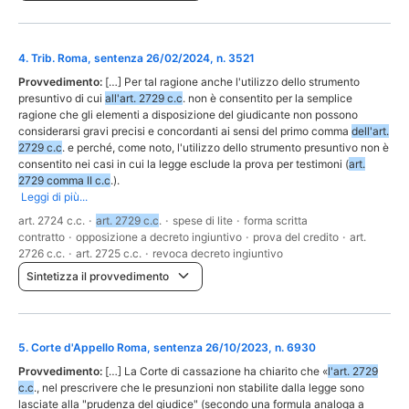
4
.
Trib. Roma, sentenza 26/02/2024, n. 3521
Provvedimento:
[…] Per tal ragione anche l'utilizzo dello strumento
presuntivo di cui
all'art. 2729 c.c
. non è consentito per la semplice
ragione che gli elementi a disposizione del giudicante non possono
considerarsi gravi precisi e concordanti ai sensi del primo comma
dell'art.
2729 c.c
. e perché, come noto, l'utilizzo dello strumento presuntivo non è
consentito nei casi in cui la legge esclude la prova per testimoni (
art.
2729 comma II c.c
.).
Leggi di più...
art. 2724 c.c.
·
art. 2729 c.c
.
·
spese di lite
·
forma scritta
contratto
·
opposizione a decreto ingiuntivo
·
prova del credito
·
art.
2726 c.c.
·
art. 2725 c.c.
·
revoca decreto ingiuntivo
Sintetizza il provvedimento
5
.
Corte d'Appello Roma, sentenza 26/10/2023, n. 6930
Provvedimento:
[…] La Corte di cassazione ha chiarito che «
l'art. 2729
c.c
., nel prescrivere che le presunzioni non stabilite dalla legge sono
lasciate alla "prudenza del giudice" (secondo una formula analoga a