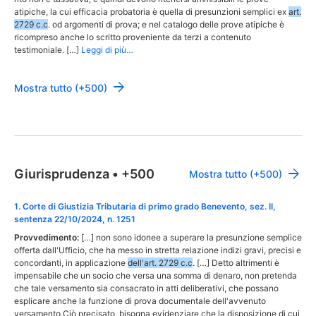
atipiche, la cui efficacia probatoria è quella di presunzioni semplici ex
art.
2729 c.c
. od argomenti di prova; e nel catalogo delle prove atipiche è
ricompreso anche lo scritto proveniente da terzi a contenuto
testimoniale. […]
Leggi di più…
Mostra tutto (+500)
Giurisprudenza
•
+500
Mostra tutto (+500)
1
.
Corte di Giustizia Tributaria di primo grado Benevento, sez. II,
sentenza 22/10/2024, n. 1251
Provvedimento:
[…] non sono idonee a superare la presunzione semplice
offerta dall'Ufficio, che ha messo in stretta relazione indizi gravi, precisi e
concordanti, in applicazione
dell'art. 2729 c.c
. […] Detto altrimenti è
impensabile che un socio che versa una somma di denaro, non pretenda
che tale versamento sia consacrato in atti deliberativi, che possano
esplicare anche la funzione di prova documentale dell'avvenuto
versamento.Ciò precisato, bisogna evidenziare che la disposizione di cui