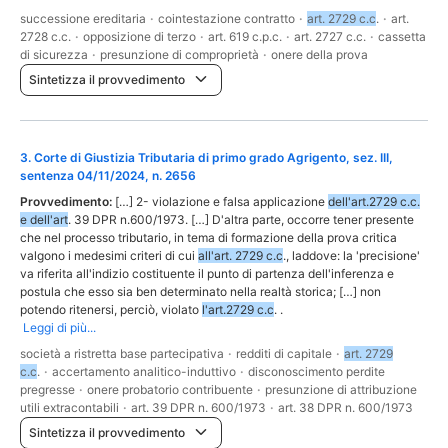
successione ereditaria
·
cointestazione contratto
·
art. 2729 c.c
.
·
art.
2728 c.c.
·
opposizione di terzo
·
art. 619 c.p.c.
·
art. 2727 c.c.
·
cassetta
di sicurezza
·
presunzione di comproprietà
·
onere della prova
Sintetizza il provvedimento
3
.
Corte di Giustizia Tributaria di primo grado Agrigento, sez. III,
sentenza 04/11/2024, n. 2656
Provvedimento:
[…] 2- violazione e falsa applicazione
dell'art.2729 c.c.
e dell'art
. 39 DPR n.600/1973. […] D'altra parte, occorre tener presente
che nel processo tributario, in tema di formazione della prova critica
valgono i medesimi criteri di cui
all'art. 2729 c.c
., laddove: la 'precisione'
va riferita all'indizio costituente il punto di partenza dell'inferenza e
postula che esso sia ben determinato nella realtà storica; […] non
potendo ritenersi, perciò, violato
l'art.2729 c.c
. .
Leggi di più...
società a ristretta base partecipativa
·
redditi di capitale
·
art. 2729
c.c
.
·
accertamento analitico-induttivo
·
disconoscimento perdite
pregresse
·
onere probatorio contribuente
·
presunzione di attribuzione
utili extracontabili
·
art. 39 DPR n. 600/1973
·
art. 38 DPR n. 600/1973
Sintetizza il provvedimento