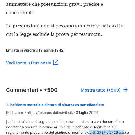
ammettere che presunzioni gravi, precise e
concordanti.
Le presunzioni non si possono ammettere nei casi in
cui la legge esclude la prova per testimoni.
Entrata in vigore il 19 aprile 1942
Vedi fonte istituzionale
Commentari
•
+500
Mostra tutto (+500)
1
.
Incidente mortale e cinture di sicurezza non allacciate
Redazione
·
https://responsabilecivile.it/
·
8 luglio 2026
[…] La decisione si segnala per l'importante ed esaustiva ricostruzione
dogmatica operata in ordine ai limiti del sindacato di legittimità sul
ragionamento presuntivo del giudice di merito (ex
artt. 2727 e 2729 c.c
.) e