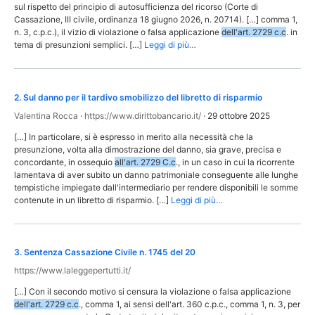
sul rispetto del principio di autosufficienza del ricorso (Corte di
Cassazione, III civile, ordinanza 18 giugno 2026, n. 20714). […] comma 1,
n. 3, c.p.c.), il vizio di violazione o falsa applicazione
dell'art. 2729 c.c
. in
tema di presunzioni semplici. […]
Leggi di più…
2
.
Sul danno per il tardivo smobilizzo del libretto di risparmio
Valentina Rocca
·
https://www.dirittobancario.it/
·
29 ottobre 2025
[…] In particolare, si è espresso in merito alla necessità che la
presunzione, volta alla dimostrazione del danno, sia grave, precisa e
concordante, in ossequio
all'art. 2729 C.c
., in un caso in cui la ricorrente
lamentava di aver subito un danno patrimoniale conseguente alle lunghe
tempistiche impiegate dall'intermediario per rendere disponibili le somme
contenute in un libretto di risparmio. […]
Leggi di più…
3
.
Sentenza Cassazione Civile n. 1745 del 20
https://www.laleggepertutti.it/
[…] Con il secondo motivo si censura la violazione o falsa applicazione
dell'art. 2729 c.c
., comma 1, ai sensi dell'art. 360 c.p.c., comma 1, n. 3, per