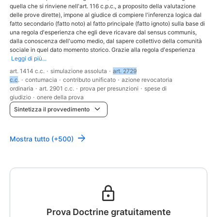
quella che si rinviene nell'art. 116 c.p.c., a proposito della valutazione
delle prove dirette), impone al giudice di compiere l'inferenza logica dal
fatto secondario (fatto noto) al fatto principale (fatto ignoto) sulla base di
una regola d'esperienza che egli deve ricavare dal sensus communis,
dalla conoscenza dell'uomo medio, dal sapere collettivo della comunità
sociale in quel dato momento storico. Grazie alla regola d'esperienza
Leggi di più...
art. 1414 c.c.
·
simulazione assoluta
·
art. 2729
c.c
.
·
contumacia
·
contributo unificato
·
azione revocatoria
ordinaria
·
art. 2901 c.c.
·
prova per presunzioni
·
spese di
giudizio
·
onere della prova
Sintetizza il provvedimento
Mostra tutto (+500)
Prova Doctrine gratuitamente