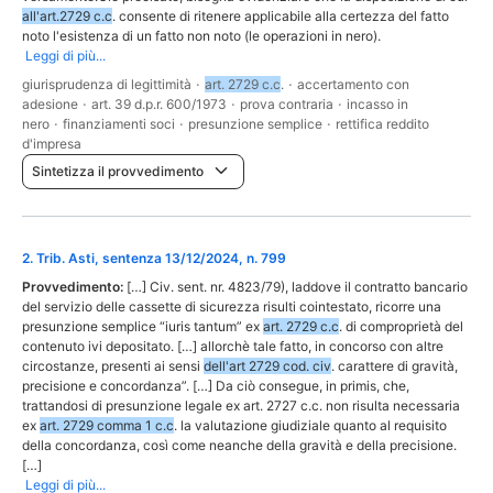
all'art.2729 c.c
. consente di ritenere applicabile alla certezza del fatto
noto l'esistenza di un fatto non noto (le operazioni in nero).
Leggi di più...
giurisprudenza di legittimità
·
art. 2729 c.c
.
·
accertamento con
adesione
·
art. 39 d.p.r. 600/1973
·
prova contraria
·
incasso in
nero
·
finanziamenti soci
·
presunzione semplice
·
rettifica reddito
d'impresa
Sintetizza il provvedimento
2
.
Trib. Asti, sentenza 13/12/2024, n. 799
Provvedimento:
[…] Civ. sent. nr. 4823/79), laddove il contratto bancario
del servizio delle cassette di sicurezza risulti cointestato, ricorre una
presunzione semplice “iuris tantum” ex
art. 2729 c.c
. di comproprietà del
contenuto ivi depositato. […] allorchè tale fatto, in concorso con altre
circostanze, presenti ai sensi
dell'art 2729 cod. civ
. carattere di gravità,
precisione e concordanza”. […] Da ciò consegue, in primis, che,
trattandosi di presunzione legale ex art. 2727 c.c. non risulta necessaria
ex
art. 2729 comma 1 c.c
. la valutazione giudiziale quanto al requisito
della concordanza, così come neanche della gravità e della precisione.
[…]
Leggi di più...