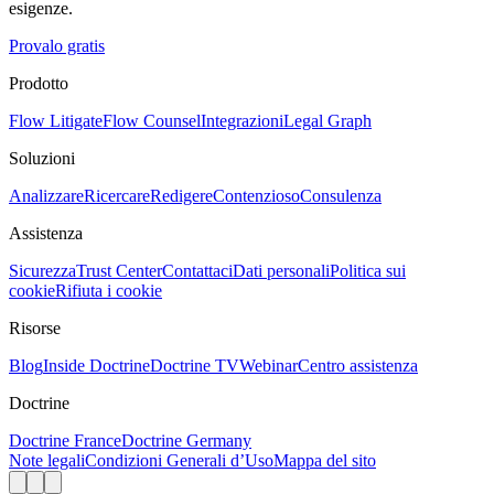
esigenze.
Provalo gratis
Prodotto
Flow Litigate
Flow Counsel
Integrazioni
Legal Graph
Soluzioni
Analizzare
Ricercare
Redigere
Contenzioso
Consulenza
Assistenza
Sicurezza
Trust Center
Contattaci
Dati personali
Politica sui
cookie
Rifiuta i cookie
Risorse
Blog
Inside Doctrine
Doctrine TV
Webinar
Centro assistenza
Doctrine
Doctrine France
Doctrine Germany
Note legali
Condizioni Generali d’Uso
Mappa del sito