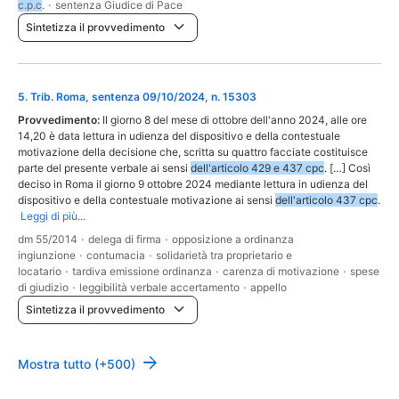
c.p.c
.
·
sentenza Giudice di Pace
Sintetizza il provvedimento
5
.
Trib. Roma, sentenza 09/10/2024, n. 15303
Provvedimento:
Il giorno 8 del mese di ottobre dell'anno 2024, alle ore
14,20 è data lettura in udienza del dispositivo e della contestuale
motivazione della decisione che, scritta su quattro facciate costituisce
parte del presente verbale ai sensi
dell'articolo 429 e 437 cpc
. […] Così
deciso in Roma il giorno 9 ottobre 2024 mediante lettura in udienza del
dispositivo e della contestuale motivazione ai sensi
dell'articolo 437 cpc
.
Leggi di più...
dm 55/2014
·
delega di firma
·
opposizione a ordinanza
ingiunzione
·
contumacia
·
solidarietà tra proprietario e
locatario
·
tardiva emissione ordinanza
·
carenza di motivazione
·
spese
di giudizio
·
leggibilità verbale accertamento
·
appello
Sintetizza il provvedimento
Mostra tutto (+500)