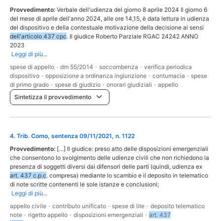
Provvedimento:
Verbale dell'udienza del giorno 8 aprile 2024 Il giorno 6
del mese di aprile dell'anno 2024, alle ore 14,15, è data lettura in udienza
del dispositivo e della contestuale motivazione della decisione ai sensi
dell'articolo 437 cpc
. Il giudice Roberto Parziale RGAC 24242 ANNO
2023
Leggi di più...
spese di appello
·
dm 55/2014
·
soccombenza
·
verifica periodica
dispositivo
·
opposizione a ordinanza ingiunzione
·
contumacia
·
spese
di primo grado
·
spese di giudizio
·
onorari giudiziali
·
appello
Sintetizza il provvedimento
4
.
Trib. Como, sentenza 09/11/2021, n. 1122
Provvedimento:
[…] Il giudice: preso atto delle disposizioni emergenziali
che consentono lo svolgimento delle udienze civili che non richiedono la
presenza di soggetti diversi dai difensori delle parti (quindi, udienza ex
art. 437 c.p.c
. compresa) mediante lo scambio e il deposito in telematico
di note scritte contenenti le sole istanze e conclusioni;
Leggi di più...
appello civile
·
contributo unificato
·
spese di lite
·
deposito telematico
note
·
rigetto appello
·
disposizioni emergenziali
·
art. 437