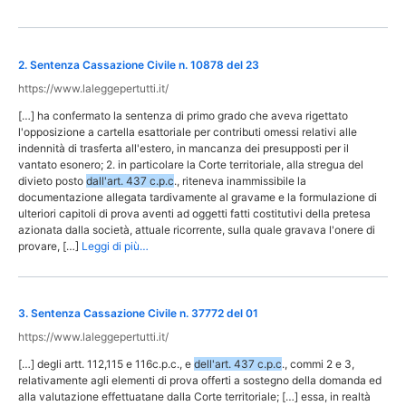
2
.
Sentenza Cassazione Civile n. 10878 del 23
https://www.laleggepertutti.it/
[…] ha confermato la sentenza di primo grado che aveva rigettato
l'opposizione a cartella esattoriale per contributi omessi relativi alle
indennità di trasferta all'estero, in mancanza dei presupposti per il
vantato esonero; 2. in particolare la Corte territoriale, alla stregua del
divieto posto
dall'art. 437 c.p.c
., riteneva inammissibile la
documentazione allegata tardivamente al gravame e la formulazione di
ulteriori capitoli di prova aventi ad oggetti fatti costitutivi della pretesa
azionata dalla società, attuale ricorrente, sulla quale gravava l'onere di
provare, […]
Leggi di più…
3
.
Sentenza Cassazione Civile n. 37772 del 01
https://www.laleggepertutti.it/
[…] degli artt. 112,115 e 116c.p.c., e
dell'art. 437 c.p.c
., commi 2 e 3,
relativamente agli elementi di prova offerti a sostegno della domanda ed
alla valutazione effettuatane dalla Corte territoriale; […] essa, in realtà