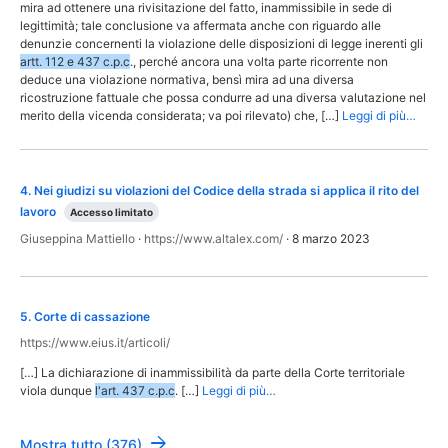
mira ad ottenere una rivisitazione del fatto, inammissibile in sede di
legittimità; tale conclusione va affermata anche con riguardo alle
denunzie concernenti la violazione delle disposizioni di legge inerenti gli
artt. 112 e 437 c.p.c
., perché ancora una volta parte ricorrente non
deduce una violazione normativa, bensì mira ad una diversa
ricostruzione fattuale che possa condurre ad una diversa valutazione nel
merito della vicenda considerata; va poi rilevato) che, […]
Leggi di più…
4
.
Nei giudizi su violazioni del Codice della strada si applica il rito del
lavoro
Accesso limitato
Giuseppina Mattiello
·
https://www.altalex.com/
·
8 marzo 2023
5
.
Corte di cassazione
https://www.eius.it/articoli/
[…] La dichiarazione di inammissibilità da parte della Corte territoriale
viola dunque
l'art. 437 c.p.c
. […]
Leggi di più…
Mostra tutto (376)