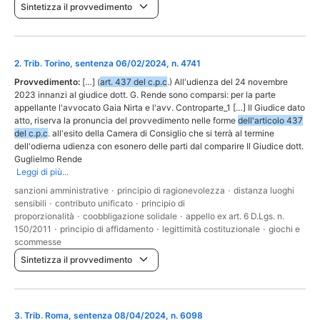
Sintetizza il provvedimento
2
.
Trib. Torino, sentenza 06/02/2024, n. 4741
Provvedimento:
[…] (
art. 437 del c.p.c
.) All'udienza del 24 novembre
2023 innanzi al giudice dott. G. Rende sono comparsi: per la parte
appellante l'avvocato Gaia Nirta e l'avv. Controparte_1 […] Il Giudice dato
atto, riserva la pronuncia del provvedimento nelle forme
dell'articolo 437
del c.p.c
. all'esito della Camera di Consiglio che si terrà al termine
dell'odierna udienza con esonero delle parti dal comparire Il Giudice dott.
Guglielmo Rende
Leggi di più...
sanzioni amministrative
·
principio di ragionevolezza
·
distanza luoghi
sensibili
·
contributo unificato
·
principio di
proporzionalità
·
coobbligazione solidale
·
appello ex art. 6 D.Lgs. n.
150/2011
·
principio di affidamento
·
legittimità costituzionale
·
giochi e
scommesse
Sintetizza il provvedimento
3
.
Trib. Roma, sentenza 08/04/2024, n. 6098