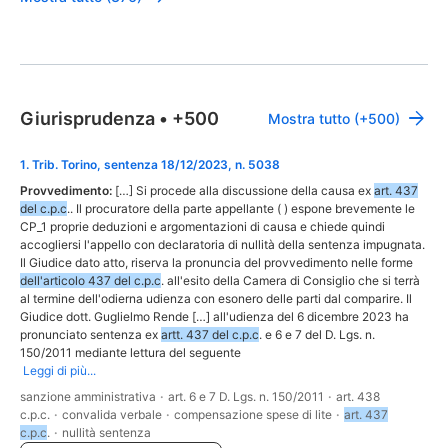
Giurisprudenza
•
+500
Mostra tutto (+500)
1
.
Trib. Torino, sentenza 18/12/2023, n. 5038
Provvedimento:
[…] Si procede alla discussione della causa ex
art. 437
del c.p.c
.. Il procuratore della parte appellante ( ) espone brevemente le
CP_1 proprie deduzioni e argomentazioni di causa e chiede quindi
accogliersi l'appello con declaratoria di nullità della sentenza impugnata.
Il Giudice dato atto, riserva la pronuncia del provvedimento nelle forme
dell'articolo 437 del c.p.c
. all'esito della Camera di Consiglio che si terrà
al termine dell'odierna udienza con esonero delle parti dal comparire. Il
Giudice dott. Guglielmo Rende […] all'udienza del 6 dicembre 2023 ha
pronunciato sentenza ex
artt. 437 del c.p.c
. e 6 e 7 del D. Lgs. n.
150/2011 mediante lettura del seguente
Leggi di più...
sanzione amministrativa
·
art. 6 e 7 D. Lgs. n. 150/2011
·
art. 438
c.p.c.
·
convalida verbale
·
compensazione spese di lite
·
art. 437
c.p.c
.
·
nullità sentenza