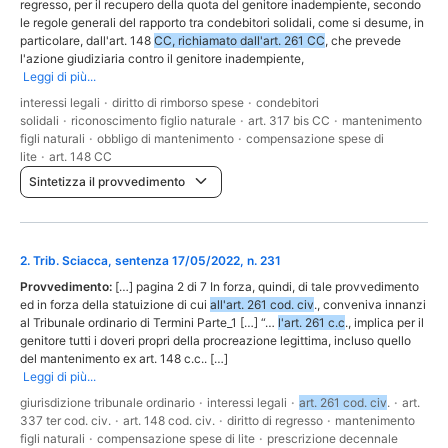
regresso, per il recupero della quota del genitore inadempiente, secondo
le regole generali del rapporto tra condebitori solidali, come si desume, in
particolare, dall'art. 148
CC, richiamato dall'art. 261 CC
, che prevede
l'azione giudiziaria contro il genitore inadempiente,
Leggi di più...
interessi legali
·
diritto di rimborso spese
·
condebitori
solidali
·
riconoscimento figlio naturale
·
art. 317 bis CC
·
mantenimento
figli naturali
·
obbligo di mantenimento
·
compensazione spese di
lite
·
art. 148 CC
Sintetizza il provvedimento
2
.
Trib. Sciacca, sentenza 17/05/2022, n. 231
Provvedimento:
[…] pagina 2 di 7 In forza, quindi, di tale provvedimento
ed in forza della statuizione di cui
all'art. 261 cod. civ
., conveniva innanzi
al Tribunale ordinario di Termini Parte_1 […] “…
l'art. 261 c.c
., implica per il
genitore tutti i doveri propri della procreazione legittima, incluso quello
del mantenimento ex art. 148 c.c.. […]
Leggi di più...
giurisdizione tribunale ordinario
·
interessi legali
·
art. 261 cod. civ
.
·
art.
337 ter cod. civ.
·
art. 148 cod. civ.
·
diritto di regresso
·
mantenimento
figli naturali
·
compensazione spese di lite
·
prescrizione decennale