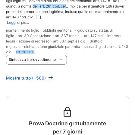
figli legittimi”, doveri e diritti enucleati nei richiamati artt. 147 e 148 […] e,
quindi, a norma
dell'art. 261 cod. civ
., implica per il genitore tutti i doveri
propri della procreazione legittima, incluso quello del mantenimento ex
art. 148 cod. civ.. […]
Leggi di più...
mantenimento figlio
·
obblighi genitoriali
·
giudicato su status di
figlio
·
art. 30 Costituzione
·
art. 337 ter c.c.
·
art. 147 c.c.
·
interessi
legali
·
azione di regresso
·
art. 337 septies c.c.
·
diritto di
regresso
·
dichiarazione giudiziale paternità
·
spese di giudizio
·
art. 148
c.c.
·
art. 261 c.c
.
Sintetizza il provvedimento
Mostra tutto (+500)
Prova Doctrine gratuitamente
per 7 giorni