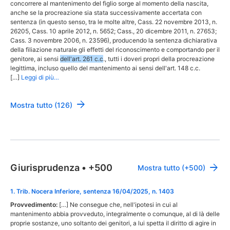
concorrere al mantenimento del figlio sorge al momento della nascita,
anche se la procreazione sia stata successivamente accertata con
sentenza (in questo senso, tra le molte altre, Cass. 22 novembre 2013, n.
26205, Cass. 10 aprile 2012, n. 5652; Cass., 20 dicembre 2011, n. 27653;
Cass. 3 novembre 2006, n. 23596), producendo la sentenza dichiarativa
della filiazione naturale gli effetti del riconoscimento e comportando per il
genitore, ai sensi
dell'art. 261 c.c
., tutti i doveri propri della procreazione
legittima, incluso quello del mantenimento ai sensi dell'art. 148 c.c.
[…]
Leggi di più…
Mostra tutto (126)
Giurisprudenza
•
+500
Mostra tutto (+500)
1
.
Trib. Nocera Inferiore, sentenza 16/04/2025, n. 1403
Provvedimento:
[…] Ne consegue che, nell'ipotesi in cui al
mantenimento abbia provveduto, integralmente o comunque, al di là delle
proprie sostanze, uno soltanto dei genitori, a lui spetta il diritto di agire in