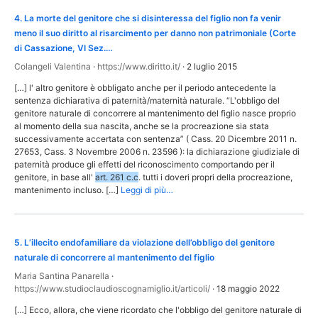
4
.
La morte del genitore che si disinteressa del figlio non fa venir
meno il suo diritto al risarcimento per danno non patrimoniale (Corte
di Cassazione, VI Sez.…
Colangeli Valentina
·
https://www.diritto.it/
·
2 luglio 2015
[…] l' altro genitore è obbligato anche per il periodo antecedente la
sentenza dichiarativa di paternità/maternità naturale. “L'obbligo del
genitore naturale di concorrere al mantenimento del figlio nasce proprio
al momento della sua nascita, anche se la procreazione sia stata
successivamente accertata con sentenza” ( Cass. 20 Dicembre 2011 n.
27653, Cass. 3 Novembre 2006 n. 23596 ): la dichiarazione giudiziale di
paternità produce gli effetti del riconoscimento comportando per il
genitore, in base all'
art. 261 c.c
. tutti i doveri propri della procreazione,
mantenimento incluso. […]
Leggi di più…
5
.
L’illecito endofamiliare da violazione dell’obbligo del genitore
naturale di concorrere al mantenimento del figlio
Maria Santina Panarella
·
https://www.studioclaudioscognamiglio.it/articoli/
·
18 maggio 2022
[…] Ecco, allora, che viene ricordato che l'obbligo del genitore naturale di