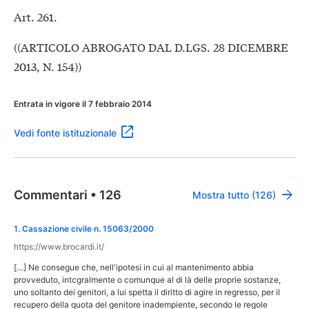
Art. 261.
((ARTICOLO ABROGATO DAL D.LGS. 28 DICEMBRE
2013, N. 154))
Entrata in vigore il 7 febbraio 2014
Vedi fonte istituzionale
Commentari
•
126
Mostra tutto (126)
1
.
Cassazione civile n. 15063/2000
https://www.brocardi.it/
[…] Ne consegue che, nell'ipotesi in cui al mantenimento abbia
provveduto, intcgralmente o comunque al di là delle proprie sostanze,
uno soltanto dei genitori, a lui spetta il diritto di agire in regresso, per il
recupero della quota del genitore inadempiente, secondo le regole