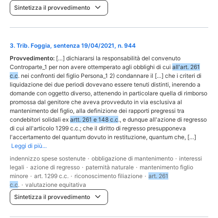
Sintetizza il provvedimento
3
.
Trib. Foggia, sentenza 19/04/2021, n. 944
Provvedimento:
[…] dichiararsi la responsabilità del convenuto
Controparte_1 per non avere ottemperato agli obblighi di cui
all'art. 261
c.c
. nei confronti del figlio Persona_1 2) condannare il […] che i criteri di
liquidazione dei due periodi dovevano essere tenuti distinti, inerendo a
domande con oggetto diverso, attenendo in particolare quella di rimborso
promossa dal genitore che aveva provveduto in via esclusiva al
mantenimento del figlio, alla definizione dei rapporti pregressi tra
condebitori solidali ex
artt. 261 e 148 c.c
., e dunque all'azione di regresso
di cui all'articolo 1299 c.c.; che il diritto di regresso presupponeva
l'accertamento del quantum dovuto in restituzione, quantum che, […]
Leggi di più...
indennizzo spese sostenute
·
obbligazione di mantenimento
·
interessi
legali
·
azione di regresso
·
paternità naturale
·
mantenimento figlio
minore
·
art. 1299 c.c.
·
riconoscimento filiazione
·
art. 261
c.c
.
·
valutazione equitativa
Sintetizza il provvedimento