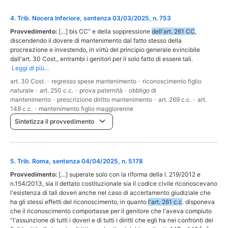
4
.
Trib. Nocera Inferiore, sentenza 03/03/2025, n. 753
Provvedimento:
[…] bis CC” e della soppressione
dell'art. 261 CC
,
discendendo il dovere di mantenimento dal fatto stesso della
procreazione e investendo, in virtù del principio generale evincibile
dall'art. 30 Cost., entrambi i genitori per il solo fatto di essere tali.
Leggi di più...
art. 30 Cost.
·
regresso spese mantenimento
·
riconoscimento figlio
naturale
·
art. 250 c.c.
·
prova paternità
·
obbligo di
mantenimento
·
prescrizione diritto mantenimento
·
art. 269 c.c.
·
art.
148 c.c.
·
mantenimento figlio maggiorenne
Sintetizza il provvedimento
5
.
Trib. Roma, sentenza 04/04/2025, n. 5178
Provvedimento:
[…] superate solo con la riforma della l. 219/2012 e
n.154/2013, sia il dettato costituzionale sia il codice civile riconoscevano
l'esistenza di tali doveri anche nel caso di accertamento giudiziale che
ha gli stessi effetti del riconoscimento, in quanto
l'art. 261 c.c
. disponeva
che il riconoscimento comportasse per il genitore che l'aveva compiuto
“l'assunzione di tutti i doveri e di tutti i diritti che egli ha nei confronti dei