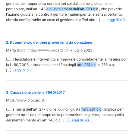
generali del rapporto tra condebitori solidali, come si desume, in
particolare, dall'art. 148
c.c., richiamato dall'art. 261 c.c
., che prevede
l'azione giudiziaria contro il genitore inadempiente, e senza, pertanto,
che sia configurabile un caso di gestione di affari altrui. […]
Leggi di più…
2
.
Il commercio dei beni provenienti da donazione
Marta Biotti
·
https://www.brocardi.it/
·
7 luglio 2023
[…] Il legislatore è intervenuto a rinnovare completamente la materia con
la L. 80/2005, attraverso la modifica degli
artt. 261 c.c
. e 263 c.c.
[…]
Leggi di più…
3
.
Cassazione civile n. 7960/2017
https://www.brocardi.it/
[…] ai sensi dell'art. 277 c.c., e, quindi, giusta
l'art. 261 c.c
., implica per il
genitore tutti i doveri propri della procreazione legittima, incluso quello
del mantenimento ex art. 148 c.c.. […]
Leggi di più…