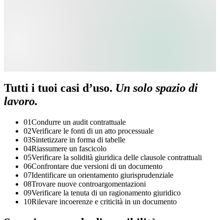
Tutti i tuoi casi d’uso.
Un solo spazio di
lavoro.
01
Condurre un audit contrattuale
02
Verificare le fonti di un atto processuale
03
Sintetizzare in forma di tabelle
04
Riassumere un fascicolo
05
Verificare la solidità giuridica delle clausole contrattuali
06
Confrontare due versioni di un documento
07
Identificare un orientamento giurisprudenziale
08
Trovare nuove controargomentazioni
09
Verificare la tenuta di un ragionamento giuridico
10
Rilevare incoerenze e criticità in un documento