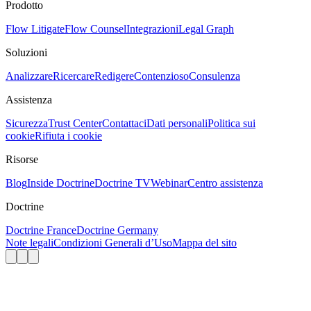
Prodotto
Flow Litigate
Flow Counsel
Integrazioni
Legal Graph
Soluzioni
Analizzare
Ricercare
Redigere
Contenzioso
Consulenza
Assistenza
Sicurezza
Trust Center
Contattaci
Dati personali
Politica sui
cookie
Rifiuta i cookie
Risorse
Blog
Inside Doctrine
Doctrine TV
Webinar
Centro assistenza
Doctrine
Doctrine France
Doctrine Germany
Note legali
Condizioni Generali d’Uso
Mappa del sito