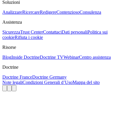
Soluzioni
Analizzare
Ricercare
Redigere
Contenzioso
Consulenza
Assistenza
Sicurezza
Trust Center
Contattaci
Dati personali
Politica sui
cookie
Rifiuta i cookie
Risorse
Blog
Inside Doctrine
Doctrine TV
Webinar
Centro assistenza
Doctrine
Doctrine France
Doctrine Germany
Note legali
Condizioni Generali d’Uso
Mappa del sito