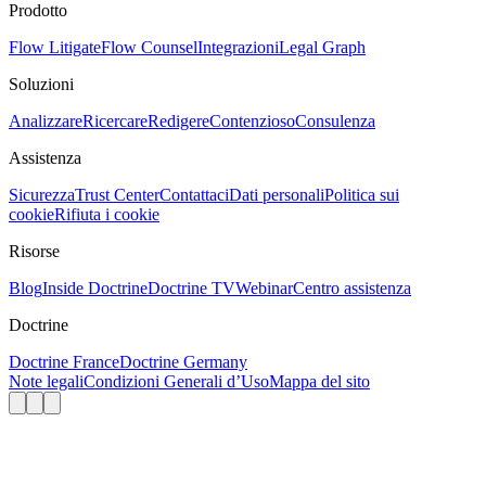
Prodotto
Flow Litigate
Flow Counsel
Integrazioni
Legal Graph
Soluzioni
Analizzare
Ricercare
Redigere
Contenzioso
Consulenza
Assistenza
Sicurezza
Trust Center
Contattaci
Dati personali
Politica sui
cookie
Rifiuta i cookie
Risorse
Blog
Inside Doctrine
Doctrine TV
Webinar
Centro assistenza
Doctrine
Doctrine France
Doctrine Germany
Note legali
Condizioni Generali d’Uso
Mappa del sito