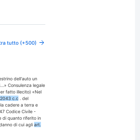
ra tutto (+500)
estrino dell'auto un
i...» Consulenza legale
r fatto illecito) «Nel
. 2043 c.c
. del
la cadere a terra e
7 Codice Civile -
 di quanto riferito in
danno di cui agli
art.