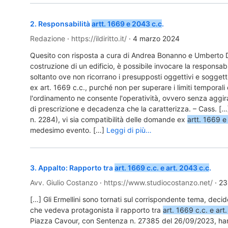
2
.
Responsabilità
artt. 1669 e 2043 c.c
.
Redazione
·
https://ildiritto.it/
·
4 marzo 2024
Quesito con risposta a cura di Andrea Bonanno e Umberto D
costruzione di un edificio, è possibile invocare la responsab
soltanto ove non ricorrano i presupposti oggettivi e soggetti
ex art. 1669 c.c., purché non per superare i limiti temporali 
l'ordinamento ne consente l'operatività, ovvero senza aggir
di prescrizione e decadenza che la caratterizza. – Cass. […
n. 2284), vi sia compatibilità delle domande ex
artt. 1669 
medesimo evento. […]
Leggi di più…
3
.
Appalto: Rapporto tra
art. 1669 c.c. e art. 2043 c.c
.
Avv. Giulio Costanzo
·
https://www.studiocostanzo.net/
·
23
[…] Gli Ermellini sono tornati sul corrispondente tema, deci
che vedeva protagonista il rapporto tra
art. 1669 c.c. e art
Piazza Cavour, con Sentenza n. 27385 del 26/09/2023, hann