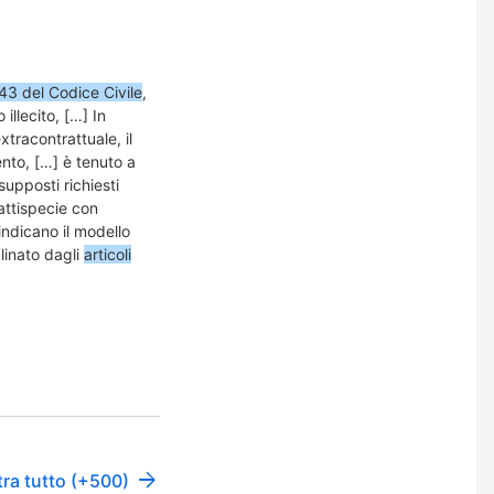
043 del Codice Civile
,
illecito, […] In
xtracontrattuale, il
ento, […] è tenuto a
supposti richiesti
attispecie con
ndicano il modello
plinato dagli
articoli
ra tutto (+500)