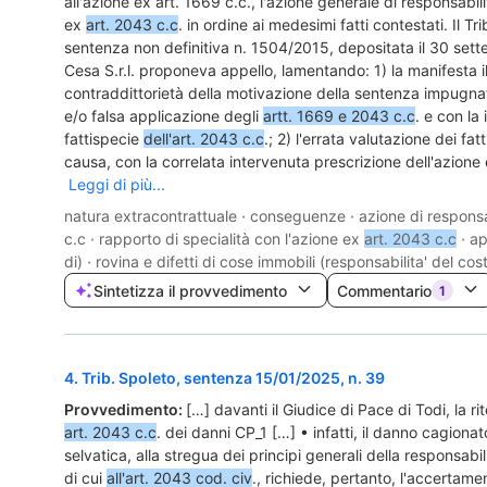
all'azione ex art. 1669 c.c., l'azione generale di responsabil
ex
art. 2043 c.c
. in ordine ai medesimi fatti contestati. Il Tr
sentenza non definitiva n. 1504/2015, depositata il 30 sett
Cesa S.r.l. proponeva appello, lamentando: 1) la manifesta il
contraddittorietà della motivazione della sentenza impugnat
e/o falsa applicazione degli
artt. 1669 e 2043 c.c
. e con la 
fattispecie
dell'art. 2043 c.c
.; 2) l'errata valutazione dei fa
causa, con la correlata intervenuta prescrizione dell'azione 
Leggi di più...
natura extracontrattuale
·
conseguenze
·
azione di responsa
c.c
·
rapporto di specialità con l'azione ex
art. 2043 c.c
·
ap
di)
·
rovina e difetti di cose immobili (responsabilita' del cos
Sintetizza il provvedimento
Commentario
1
4
.
Trib. Spoleto, sentenza 15/01/2025, n. 39
Provvedimento:
[…] davanti il Giudice di Pace di Todi, la r
art. 2043 c.c
. dei danni CP_1 […] • infatti, il danno cagiona
selvatica, alla stregua dei principi generali della responsabi
di cui
all'art. 2043 cod. civ
., richiede, pertanto, l'accertam