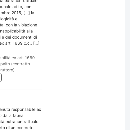
ità extracontrattuale
ibunale adito, con
embre 2015, […] la
logicità e
a, con la violazione
inapplicabilità alla
tti e dei documenti di
ex art. 1669 c.c., […]
bilità ex art. 1669
palto (contratto
truttore)
itenuta responsabile ex
to dalla fauna
lità extracontrattuale
ento di un concreto