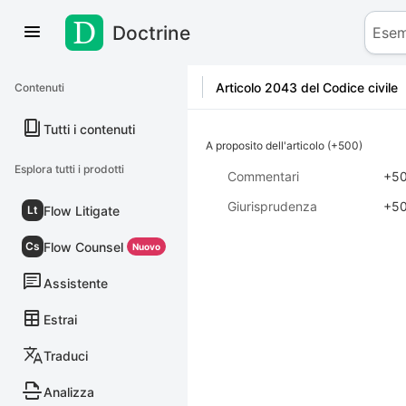
Doctrine
Salta al contenuto
Articolo 2043 del Codice civile
Contenuti
Tutti i contenuti
A proposito dell'articolo (+500)
Esplora tutti i prodotti
Commentari
+5
Giurisprudenza
+5
Flow Litigate
Lt
Flow Counsel
Cs
Nuovo
Assistente
Estrai
Traduci
Analizza