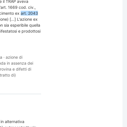
he il TRAP aveva
'art. 1669 cod. civ.,
arcimento ex
art. 2043
ione) […] L'azione ex
n sia esperibile quella
ifestatosi e prodottosi
za
·
azione di
onda in assenza dei
rovina e difetti di
ratto di)
n alternativa