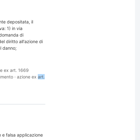
te depositata, il
a: 1) in via
a domanda di
l diritto all'azione di
el danno;
e ex art. 1669
cimento
·
azione ex
art.
e e falsa applicazione