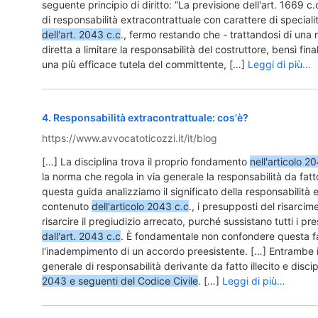
seguente principio di diritto: “La previsione dell'art. 1669 c
di responsabilità extracontrattuale con carattere di speciali
dell'art. 2043 c.c
., fermo restando che - trattandosi di una
diretta a limitare la responsabilità del costruttore, bensì fin
una più efficace tutela del committente, […]
Leggi di più…
4
.
Responsabilità extracontrattuale: cos'è?
https://www.avvocatoticozzi.it/it/blog
[…] La disciplina trova il proprio fondamento
nell'articolo 2
la norma che regola in via generale la responsabilità da fatto 
questa guida analizziamo il significato della responsabilità e
contenuto
dell'articolo 2043 c.c
., i presupposti del risarcim
risarcire il pregiudizio arrecato, purché sussistano tutti i pre
dall'art. 2043 c.c
. È fondamentale non confondere questa f
l'inadempimento di un accordo preesistente. […] Entrambe i
generale di responsabilità derivante da fatto illecito e disci
2043 e seguenti del Codice Civile
. […]
Leggi di più…