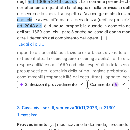
degli
artt. 1669 e 2043 cod. civ
.. La ricorrente premette c
correttamente inquadrato la fattispecie nella previsione dell
ritenendone la specialità rispetto all'azione generale di ris
cod. civ
. e aveva affermato la decadenza (rectius: prescriz
art. 2043 c.c
. è, dunque, proponibile quando in concreto no
dell'art. 1669 cod. civ., perciò anche nel caso di danno man
oltre il decennio dal compimento dell'opera. […]
Leggi di più...
rapporto di specialità con l'azione ex art. cod. civ
·
natura
extracontrattuale
·
conseguenze
·
configurabilità
·
differen
responsabilità ex art. 1669 cod. civ
·
esperibilità della sec
presupposti per l'esercizio della prima
·
regime probatorio
·
cose immobili (responsabilità del costruttore)
·
appalto (cont
Sintetizza il provvedimento
Commentari
6
3
.
Cass. civ., sez. II, sentenza 10/11/2023, n. 31301
1 massima
Provvedimento:
[…] modificavano la domanda, invocando, i