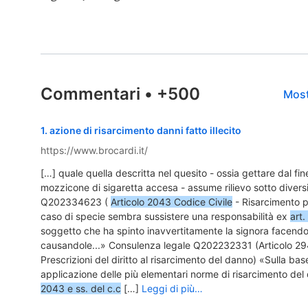
Commentari
•
+500
Most
1
.
azione di risarcimento danni fatto illecito
https://www.brocardi.it/
[…] quale quella descritta nel quesito - ossia gettare dal fin
mozzicone di sigaretta accesa - assume rilievo sotto divers
Q202334623 (
Articolo 2043 Codice Civile
- Risarcimento pe
caso di specie sembra sussistere una responsabilità ex
art
soggetto che ha spinto inavvertitamente la signora facendo
causandole...» Consulenza legale Q202232331 (Articolo 294
Prescrizioni del diritto al risarcimento del danno) «Sulla base
applicazione delle più elementari norme di risarcimento del 
2043 e ss. del c.c
[…]
Leggi di più…