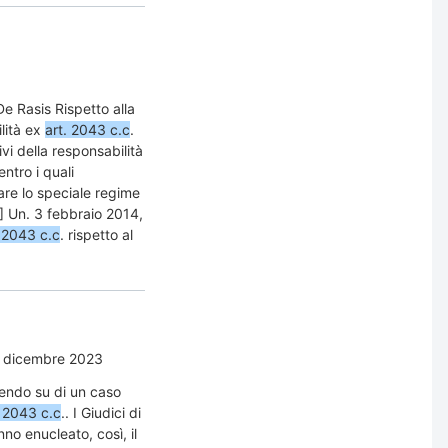
e Rasis Rispetto alla
ilità ex
art. 2043 c.c
.
vi della responsabilità
entro i quali
are lo speciale regime
] Un. 3 febbraio 2014,
e 2043 c.c
. rispetto al
 dicembre 2023
dendo su di un caso
. 2043 c.c
.. I Giudici di
o enucleato, così, il