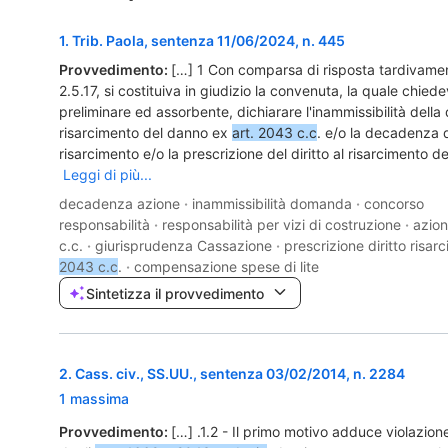
1
.
Trib. Paola, sentenza 11/06/2024, n. 445
Provvedimento:
[…] 1 Con comparsa di risposta tardivamen
2.5.17, si costituiva in giudizio la convenuta, la quale chiedev
preliminare ed assorbente, dichiarare l'inammissibilità dell
risarcimento del danno ex
art. 2043 c.c
. e/o la decadenza de
risarcimento e/o la prescrizione del diritto al risarcimento d
Leggi di più...
decadenza azione
·
inammissibilità domanda
·
concorso
responsabilità
·
responsabilità per vizi di costruzione
·
azion
c.c.
·
giurisprudenza Cassazione
·
prescrizione diritto risar
2043 c.c
.
·
compensazione spese di lite
Sintetizza il provvedimento
2
.
Cass. civ., SS.UU., sentenza 03/02/2014, n. 2284
1 massima
Provvedimento:
[…] .1.2 - Il primo motivo adduce violazion