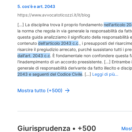
5
.
cos'è e art. 2043
https://www.avvocatoticozzi.it/it/blog
[…] La disciplina trova il proprio fondamento
nell'articolo 2
la norma che regola in via generale la responsabilità da fatto 
questa guida analizziamo il significato della responsabilità e
contenuto
dell'articolo 2043 c.c
., i presupposti del risarcim
risarcire il pregiudizio arrecato, purché sussistano tutti i pre
dall'art. 2043 c.c
. È fondamentale non confondere questa f
l'inadempimento di un accordo preesistente. […] Entrambe i
generale di responsabilità derivante da fatto illecito e disci
2043 e seguenti del Codice Civile
. […]
Leggi di più…
Mostra tutto (+500)
Giurisprudenza
•
+500
Most