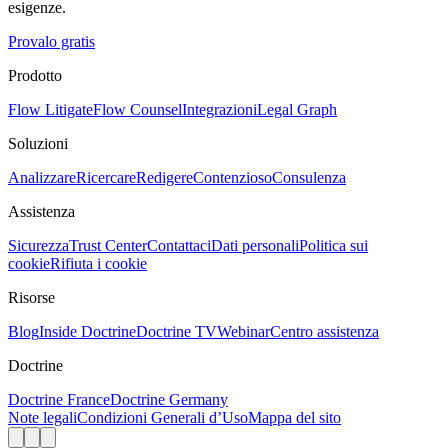
esigenze.
Provalo gratis
Prodotto
Flow Litigate
Flow Counsel
Integrazioni
Legal Graph
Soluzioni
Analizzare
Ricercare
Redigere
Contenzioso
Consulenza
Assistenza
Sicurezza
Trust Center
Contattaci
Dati personali
Politica sui
cookie
Rifiuta i cookie
Risorse
Blog
Inside Doctrine
Doctrine TV
Webinar
Centro assistenza
Doctrine
Doctrine France
Doctrine Germany
Note legali
Condizioni Generali d’Uso
Mappa del sito