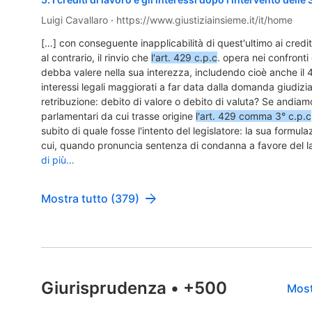
Luigi Cavallaro
·
https://www.giustiziainsieme.it/it/home
[…] con conseguente inapplicabilità di quest'ultimo ai credit
al contrario, il rinvio che
l'art. 429 c.p.c
. opera nei confronti 
debba valere nella sua interezza, includendo cioè anche il 
interessi legali maggiorati a far data dalla domanda giudizia
retribuzione: debito di valore o debito di valuta? Se andiamo
parlamentari da cui trasse origine
l'art. 429 comma 3° c.p.c
subito di quale fosse l'intento del legislatore: la sua formul
cui, quando pronuncia sentenza di condanna a favore del l
di più…
Mostra tutto (379)
Giurisprudenza
•
+500
Most