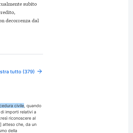
ntualmente subito
credito,
on decorrenza dal
tra tutto (379)
cedura civile
, quando
i importi relativi a
tresì riconoscere al
…] atteso che, da un
smo della