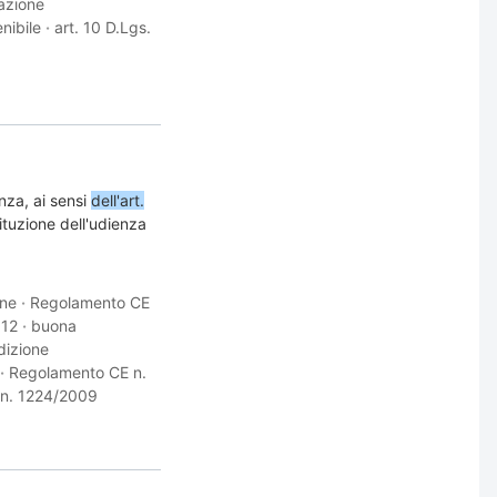
tazione
nibile
·
art. 10 D.Lgs.
nza, ai sensi
dell'art.
tituzione dell'udienza
one
·
Regolamento CE
012
·
buona
sdizione
·
Regolamento CE n.
n. 1224/2009