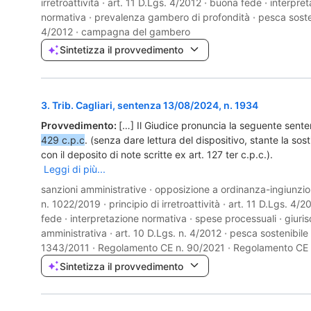
irretroattività
·
art. 11 D.Lgs. 4/2012
·
buona fede
·
interpre
normativa
·
prevalenza gambero di profondità
·
pesca soste
4/2012
·
campagna del gambero
Sintetizza il provvedimento
3
.
Trib. Cagliari, sentenza 13/08/2024, n. 1934
Provvedimento:
[…] Il Giudice pronuncia la seguente sente
429 c.p.c
. (senza dare lettura del dispositivo, stante la sos
con il deposito di note scritte ex art. 127 ter c.p.c.).
Leggi di più...
sanzioni amministrative
·
opposizione a ordinanza-ingiunzi
n. 1022/2019
·
principio di irretroattività
·
art. 11 D.Lgs. 4/2
fede
·
interpretazione normativa
·
spese processuali
·
giuri
amministrativa
·
art. 10 D.Lgs. n. 4/2012
·
pesca sostenibile
1343/2011
·
Regolamento CE n. 90/2021
·
Regolamento CE 
Sintetizza il provvedimento