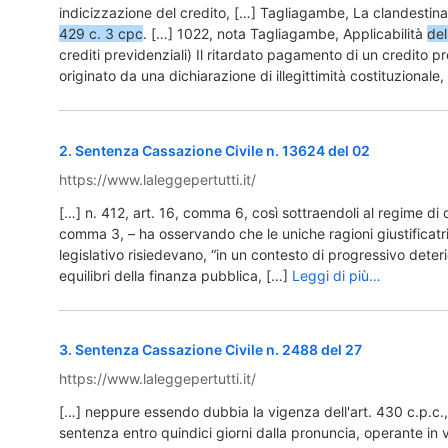
indicizzazione del credito, […] Tagliagambe, La clandesti
429 c. 3 cpc
. […] 1022, nota Tagliagambe, Applicabilità
del
crediti previdenziali) Il ritardato pagamento di un credito p
originato da una dichiarazione di illegittimità costituzionale,
2
.
Sentenza Cassazione Civile n. 13624 del 02
https://www.laleggepertutti.it/
[…] n. 412, art. 16, comma 6, così sottraendoli al regime di 
comma 3, – ha osservando che le uniche ragioni giustificatric
legislativo risiedevano, “in un contesto di progressivo dete
equilibri della finanza pubblica, […]
Leggi di più…
3
.
Sentenza Cassazione Civile n. 2488 del 27
https://www.laleggepertutti.it/
[…] neppure essendo dubbia la vigenza dell'art. 430 c.p.c.,
sentenza entro quindici giorni dalla pronuncia, operante in v