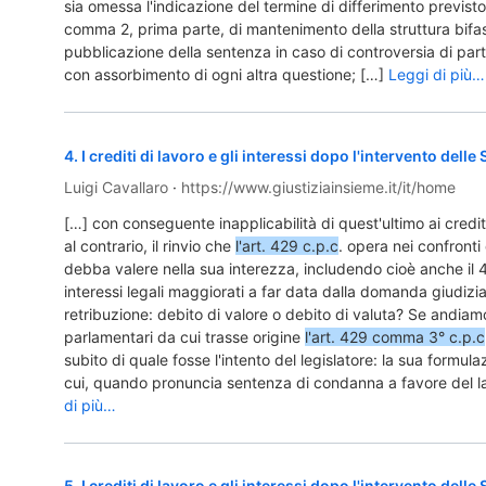
sia omessa l'indicazione del termine di differimento previst
comma 2, prima parte, di mantenimento della struttura bifas
pubblicazione della sentenza in caso di controversia di part
con assorbimento di ogni altra questione; […]
Leggi di più…
4
.
I crediti di lavoro e gli interessi dopo l'intervento delle
Luigi Cavallaro
·
https://www.giustiziainsieme.it/it/home
[…] con conseguente inapplicabilità di quest'ultimo ai credit
al contrario, il rinvio che
l'art. 429 c.p.c
. opera nei confronti 
debba valere nella sua interezza, includendo cioè anche il 
interessi legali maggiorati a far data dalla domanda giudizia
retribuzione: debito di valore o debito di valuta? Se andiamo
parlamentari da cui trasse origine
l'art. 429 comma 3° c.p.c
subito di quale fosse l'intento del legislatore: la sua formul
cui, quando pronuncia sentenza di condanna a favore del l
di più…
5
.
I crediti di lavoro e gli interessi dopo l'intervento delle