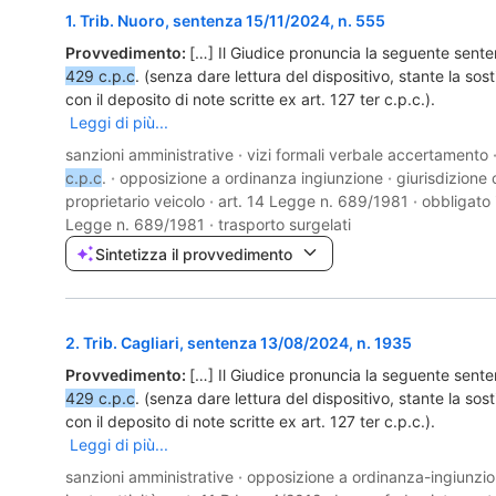
1
.
Trib. Nuoro, sentenza 15/11/2024, n. 555
Provvedimento:
[…] Il Giudice pronuncia la seguente sente
429 c.p.c
. (senza dare lettura del dispositivo, stante la sos
con il deposito di note scritte ex art. 127 ter c.p.c.).
Leggi di più...
sanzioni amministrative
·
vizi formali verbale accertamento
c.p.c
.
·
opposizione a ordinanza ingiunzione
·
giurisdizione c
proprietario veicolo
·
art. 14 Legge n. 689/1981
·
obbligato 
Legge n. 689/1981
·
trasporto surgelati
Sintetizza il provvedimento
2
.
Trib. Cagliari, sentenza 13/08/2024, n. 1935
Provvedimento:
[…] Il Giudice pronuncia la seguente sente
429 c.p.c
. (senza dare lettura del dispositivo, stante la sos
con il deposito di note scritte ex art. 127 ter c.p.c.).
Leggi di più...
sanzioni amministrative
·
opposizione a ordinanza-ingiunzi