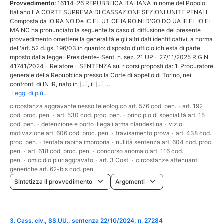
Provvedimento:
16114-26 REPUBBLICA ITALIANA In nome del Popolo
Italiano LA CORTE SUPREMA DI CASSAZIONE SEZIONI UNITE PENALI
Composta da IO RA NO De IC EL UT CE IA RO NI D'GO DO UA IE EL IO EL
MA NC ha pronunciato la seguente ta caso di diffusione del presente
provvedimento omettere la generalità e gli altri dati identificativi, a norma
dell'art. 52 d.lgs. 196/03 in quanto: disposto d'ufficio ichiesta di parte
mposto dalla legge -Presidente- Sent. n. sez. 21 UP - 27/11/2025 R.G.N.
41741/2024 - Relatore - SENTENZA sui ricorsi proposti da: 1. Procuratore
generale della Repubblica presso la Corte di appello di Torino, nei
confronti di IN IR, nato in [...], il [...] …
Leggi di più...
circostanza aggravante nesso teleologico art. 576 cod. pen.
·
art. 192
cod. proc. pen.
·
art. 530 cod. proc. pen.
·
principio di specialità art. 15
cod. pen.
·
detenzione e porto illegali arma clandestina
·
vizio
motivazione art. 606 cod. proc. pen.
·
travisamento prova
·
art. 438 cod.
proc. pen.
·
tentata rapina impropria
·
nullità sentenza art. 604 cod. proc.
pen.
·
art. 618 cod. proc. pen.
·
concorso anomalo art. 116 cod.
pen.
·
omicidio pluriaggravato
·
art. 3 Cost.
·
circostanze attenuanti
generiche art. 62-bis cod. pen.
Sintetizza il provvedimento
Argomenti
3
.
Cass. civ., SS.UU., sentenza 22/10/2024, n. 27284