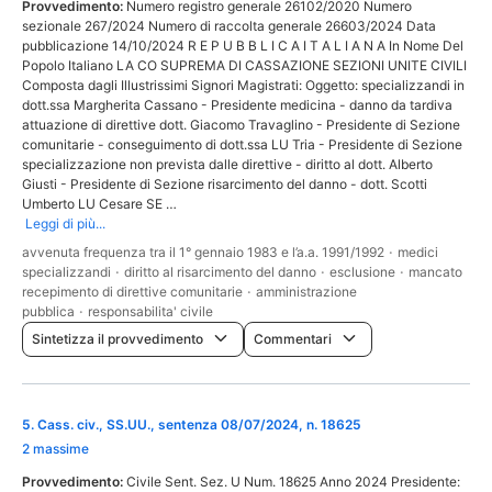
Provvedimento:
Numero registro generale 26102/2020 Numero
sezionale 267/2024 Numero di raccolta generale 26603/2024 Data
pubblicazione 14/10/2024 R E P U B B L I C A I T A L I A N A In Nome Del
Popolo Italiano LA CO SUPREMA DI CASSAZIONE SEZIONI UNITE CIVILI
Composta dagli Illustrissimi Signori Magistrati: Oggetto: specializzandi in
dott.ssa Margherita Cassano - Presidente medicina - danno da tardiva
attuazione di direttive dott. Giacomo Travaglino - Presidente di Sezione
comunitarie - conseguimento di dott.ssa LU Tria - Presidente di Sezione
specializzazione non prevista dalle direttive - diritto al dott. Alberto
Giusti - Presidente di Sezione risarcimento del danno - dott. Scotti
Umberto LU Cesare SE …
Leggi di più...
avvenuta frequenza tra il 1° gennaio 1983 e l’a.a. 1991/1992
·
medici
specializzandi
·
diritto al risarcimento del danno
·
esclusione
·
mancato
recepimento di direttive comunitarie
·
amministrazione
pubblica
·
responsabilita' civile
Sintetizza il provvedimento
Commentari
5
.
Cass. civ., SS.UU., sentenza 08/07/2024, n. 18625
2 massime
Provvedimento:
Civile Sent. Sez. U Num. 18625 Anno 2024 Presidente: