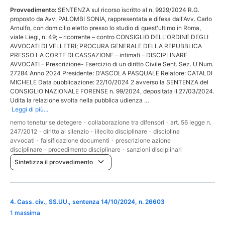
Provvedimento:
SENTENZA sul ricorso iscritto al n. 9929/2024 R.G.
proposto da Avv. PALOMBI SONIA, rappresentata e difesa dall'Avv. Carlo
Arnulfo, con domicilio eletto presso lo studio di quest'ultimo in Roma,
viale Liegi, n. 49; – ricorrente – contro CONSIGLIO DELL'ORDINE DEGLI
AVVOCATI DI VELLETRI; PROCURA GENERALE DELLA REPUBBLICA
PRESSO LA CORTE DI CASSAZIONE – intimati – DISCIPLINARE
AVVOCATI – Prescrizione- Esercizio di un diritto Civile Sent. Sez. U Num.
27284 Anno 2024 Presidente: D'ASCOLA PASQUALE Relatore: CATALDI
MICHELE Data pubblicazione: 22/10/2024 2 avverso la SENTENZA del
CONSIGLIO NAZIONALE FORENSE n. 99/2024, depositata il 27/03/2024.
Udita la relazione svolta nella pubblica udienza …
Leggi di più...
nemo tenetur se detegere
·
collaborazione tra difensori
·
art. 56 legge n.
247/2012
·
diritto al silenzio
·
illecito disciplinare
·
disciplina
avvocati
·
falsificazione documenti
·
prescrizione azione
disciplinare
·
procedimento disciplinare
·
sanzioni disciplinari
Sintetizza il provvedimento
4
.
Cass. civ., SS.UU., sentenza 14/10/2024, n. 26603
1 massima