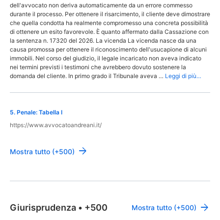
dell'avvocato non deriva automaticamente da un errore commesso
durante il processo. Per ottenere il risarcimento, il cliente deve dimostrare
che quella condotta ha realmente compromesso una concreta possibilità
di ottenere un esito favorevole. È quanto affermato dalla Cassazione con
la sentenza n. 17320 del 2026. La vicenda La vicenda nasce da una
causa promossa per ottenere il riconoscimento dell'usucapione di alcuni
immobili. Nel corso del giudizio, il legale incaricato non aveva indicato
nei termini previsti i testimoni che avrebbero dovuto sostenere la
domanda del cliente. In primo grado il Tribunale aveva …
Leggi di più…
5
.
Penale: Tabella I
https://www.avvocatoandreani.it/
Mostra tutto (+500)
Giurisprudenza
•
+500
Mostra tutto (+500)