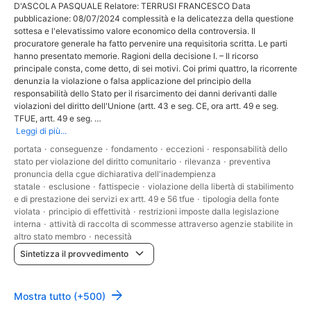
D'ASCOLA PASQUALE Relatore: TERRUSI FRANCESCO Data
pubblicazione: 08/07/2024 complessità e la delicatezza della questione
sottesa e l'elevatissimo valore economico della controversia. Il
procuratore generale ha fatto pervenire una requisitoria scritta. Le parti
hanno presentato memorie. Ragioni della decisione I. – Il ricorso
principale consta, come detto, di sei motivi. Coi primi quattro, la ricorrente
denunzia la violazione o falsa applicazione del principio della
responsabilità dello Stato per il risarcimento dei danni derivanti dalle
violazioni del diritto dell'Unione (artt. 43 e seg. CE, ora artt. 49 e seg.
TFUE, artt. 49 e seg. …
Leggi di più...
portata
·
conseguenze
·
fondamento
·
eccezioni
·
responsabilità dello
stato per violazione del diritto comunitario
·
rilevanza
·
preventiva
pronuncia della cgue dichiarativa dell'inadempienza
statale
·
esclusione
·
fattispecie
·
violazione della libertà di stabilimento
e di prestazione dei servizi ex artt. 49 e 56 tfue
·
tipologia della fonte
violata
·
principio di effettività
·
restrizioni imposte dalla legislazione
interna
·
attività di raccolta di scommesse attraverso agenzie stabilite in
altro stato membro
·
necessità
Sintetizza il provvedimento
Mostra tutto (+500)