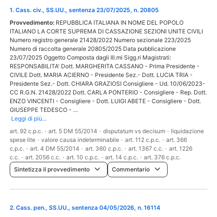
1
.
Cass. civ., SS.UU., sentenza 23/07/2025, n. 20805
Provvedimento:
REPUBBLICA ITALIANA IN NOME DEL POPOLO
ITALIANO LA CORTE SUPREMA DI CASSAZIONE SEZIONI UNITE CIVILI
Numero registro generale 21428/2022 Numero sezionale 223/2025
Numero di raccolta generale 20805/2025 Data pubblicazione
23/07/2025 Oggetto Composta dagli Ill.mi Sigg.ri Magistrati:
RESPONSABILITA' Dott. MARGHERITA CASSANO - Prima Presidente -
CIVILE Dott. MARIA ACIERNO - Presidente Sez.- Dott. LUCIA TRIA -
Presidente Sez.- Dott. CHIARA GRAZIOSI Consigliere - Ud. 10/06/2023-
CC R.G.N. 21428/2022 Dott. CARLA PONTERIO - Consigliere - Rep. Dott.
ENZO VINCENTI - Consigliere - Dott. LUIGI ABETE - Consigliere - Dott.
GIUSEPPE TEDESCO - …
Leggi di più...
art. 92 c.p.c.
·
art. 5 DM 55/2014
·
disputatum vs decisum
·
liquidazione
spese lite
·
valore causa indeterminabile
·
art. 112 c.p.c.
·
art. 366
c.p.c.
·
art. 4 DM 55/2014
·
art. 360 c.p.c.
·
art. 1367 c.c.
·
art. 1226
c.c.
·
art. 2056 c.c.
·
art. 10 c.p.c.
·
art. 14 c.p.c.
·
art. 376 c.p.c.
Sintetizza il provvedimento
Commentario
2
.
Cass. pen., SS.UU., sentenza 04/05/2026, n. 16114