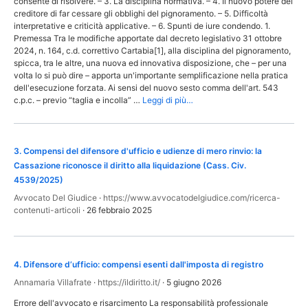
consente di risolvere. – 3. La disciplina normativa. – 4. Il nuovo potere del
creditore di far cessare gli obblighi del pignoramento. – 5. Difficoltà
interpretative e criticità applicative. – 6. Spunti de iure condendo. 1.
Premessa Tra le modifiche apportate dal decreto legislativo 31 ottobre
2024, n. 164, c.d. correttivo Cartabia[1], alla disciplina del pignoramento,
spicca, tra le altre, una nuova ed innovativa disposizione, che – per una
volta lo si può dire – apporta un'importante semplificazione nella pratica
dell'esecuzione forzata. Ai sensi del nuovo sesto comma dell'art. 543
c.p.c. – previo “taglia e incolla” …
Leggi di più…
3
.
Compensi del difensore d'ufficio e udienze di mero rinvio: la
Cassazione riconosce il diritto alla liquidazione (Cass. Civ.
4539/2025)
Avvocato Del Giudice
·
https://www.avvocatodelgiudice.com/ricerca-
contenuti-articoli
·
26 febbraio 2025
4
.
Difensore d’ufficio: compensi esenti dall'imposta di registro
Annamaria Villafrate
·
https://ildiritto.it/
·
5 giugno 2026
Errore dell'avvocato e risarcimento La responsabilità professionale