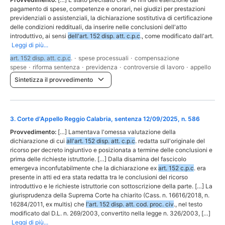
pagamento di spese, competenze e onorari, nei giudizi per prestazioni
previdenziali o assistenziali, la dichiarazione sostitutiva di certificazione
delle condizioni reddituali, da inserire nelle conclusioni dell'atto
introduttivo, ai sensi
dell'art. 152 disp. att. c.p.c
., come modificato dall'art.
Leggi di più...
art. 152 disp. att. c.p.c
.
·
spese processuali
·
compensazione
spese
·
riforma sentenza
·
previdenza
·
controversie di lavoro
·
appello
Sintetizza il provvedimento
3
.
Corte d'Appello Reggio Calabria, sentenza 12/09/2025, n. 586
Provvedimento:
[…] Lamentava l'omessa valutazione della
dichiarazione di cui
all'art. 152 disp. att. c.p.c
. redatta sull'originale del
ricorso per decreto ingiuntivo e posizionata a termine delle conclusioni e
prima delle richieste istruttorie. […] Dalla disamina del fascicolo
emergeva inconfutabilmente che la dichiarazione ex
art. 152 c.p.c
. era
presente in atti ed era stata redatta tra le conclusioni del ricorso
introduttivo e le richieste istruttorie con sottoscrizione della parte. […] La
giurisprudenza della Suprema Corte ha chiarito (Cass. n. 16616/2018, n.
16284/2011, ex multis) che
l'art. 152 disp. att. cod. proc. civ
., nel testo
modificato dal D.L. n. 269/2003, convertito nella legge n. 326/2003, […]
Leggi di più...