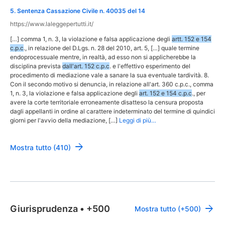
5
.
Sentenza Cassazione Civile n. 40035 del 14
https://www.laleggepertutti.it/
[…] comma 1, n. 3, la violazione e falsa applicazione degli
artt. 152 e 154
c.p.c
., in relazione del D.Lgs. n. 28 del 2010, art. 5, […] quale termine
endoprocessuale mentre, in realtà, ad esso non si applicherebbe la
disciplina prevista
dall'art. 152 c.p.c
. e l'effettivo esperimento del
procedimento di mediazione vale a sanare la sua eventuale tardività. 8.
Con il secondo motivo si denuncia, in relazione all'art. 360 c.p.c., comma
1, n. 3, la violazione e falsa applicazione degli
art. 152 e 154 c.p.c
., per
avere la corte territoriale erroneamente disatteso la censura proposta
dagli appellanti in ordine al carattere indeterminato del termine di quindici
giorni per l'avvio della mediazione, […]
Leggi di più…
Mostra tutto (410)
Giurisprudenza
•
+500
Mostra tutto (+500)