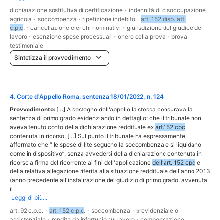
dichiarazione sostitutiva di certificazione
·
indennità di disoccupazione
agricola
·
soccombenza
·
ripetizione indebito
·
art. 152 disp. att.
c.p.c
.
·
cancellazione elenchi nominativi
·
giurisdizione del giudice del
lavoro
·
esenzione spese processuali
·
onere della prova
·
prova
testimoniale
Sintetizza il provvedimento
4
.
Corte d'Appello Roma, sentenza 18/01/2022, n. 124
Provvedimento:
[…] A sostegno dell'appello la stessa censurava la
sentenza di primo grado evidenziando in dettaglio: che il tribunale non
aveva tenuto conto della dichiarazione reddituale ex
art.152 cpc
contenuta in ricorso, […] Sul punto il tribunale ha espressamente
affermato che “ le spese di lite seguono la soccombenza e si liquidano
come in dispositivo”, senza avvedersi della dichiarazione contenuta in
ricorso a firma del ricorrente ai fini dell'applicazione
dell'art. 152 cpc
e
della relativa allegazione riferita alla situazione reddituale dell'anno 2013
(anno precedente all'instaurazione del giudizio di primo grado, avvenuta
il
Leggi di più...
art. 92 c.p.c.
·
art. 152 c.p.c
.
·
soccombenza
·
previdenziale o
assistenziale
·
rendita da infortunio sul lavoro
·
compensazione