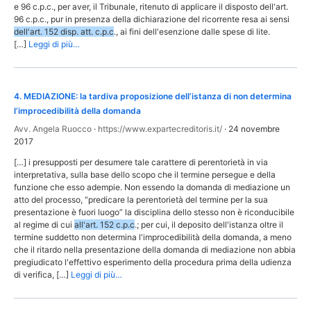
e 96 c.p.c., per aver, il Tribunale, ritenuto di applicare il disposto dell'art.
96 c.p.c., pur in presenza della dichiarazione del ricorrente resa ai sensi
dell'art. 152 disp. att. c.p.c
., ai fini dell'esenzione dalle spese di lite.
[…]
Leggi di più…
4
.
MEDIAZIONE: la tardiva proposizione dell’istanza di non determina
l’improcedibilità della domanda
Avv. Angela Ruocco
·
https://www.expartecreditoris.it/
·
24 novembre
2017
[…] i presupposti per desumere tale carattere di perentorietà in via
interpretativa, sulla base dello scopo che il termine persegue e della
funzione che esso adempie. Non essendo la domanda di mediazione un
atto del processo, “predicare la perentorietà del termine per la sua
presentazione è fuori luogo” la disciplina dello stesso non è riconducibile
al regime di cui
all'art. 152 c.p.c
.; per cui, il deposito dell'istanza oltre il
termine suddetto non determina l'improcedibilità della domanda, a meno
che il ritardo nella presentazione della domanda di mediazione non abbia
pregiudicato l'effettivo esperimento della procedura prima della udienza
di verifica, […]
Leggi di più…