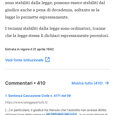
sono stabiliti dalla legge; possono essere stabiliti dal
giudice anche a pena di decadenza, soltanto se la
legge lo permette espressamente.
I termini stabiliti dalla legge sono ordinatori, tranne
che la legge stessa li dichiari espressamente perentori.
Entrata in vigore il 21 aprile 1942
Vedi fonte istituzionale
Commentari
•
410
Mostra tutto (410)
1
.
Sentenza Cassazione Civile n. 4171 del 09
https://www.laleggepertutti.it/
[…] In particolare, il giudice ha ritenuto che l'assistito non avesse diritto
all'esenzione delle spese ex
art. 152 disp. att. c.p.c
., in quando titolare di