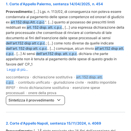
1
.
Corte d'Appello Palermo, sentenza 14/04/2025, n. 454
Provvedimento:
[…] Lgs. n. 113/02, di conseguenza non poteva essere
condannata al pagamento delle spese competenze ed onorari di giudizio
ex
art 152 disp.Att. c.p.c
.”. […] quanto al possesso dei prescritti limiti
reddituali ex
art. 152 disp. att. c.p.c
., […] una espressa dichiarazione della
parte processuale che consentisse di rinviare al contenuto di tale
documento ai fini dell'esenzione dalle spese processuali ai sensi
dell'art.152 disp att c.p.c
.; […] come noto diverse da quelle indicate
dall'art. 152 disp att. c.p.c
.. […] comunque, alcun rinvio
all'art.152 disp att.
c.p.c
.. […] Ai sensi
dell'art.152 disp. att. c.p.c
. dichiara che parte
appellante non è tenuta al pagamento delle spese di questo grado in
favore dell' CP_1
Leggi di più...
soccombenza
·
dichiarazione sostitutiva
·
art. 152 disp. att.
c.p.c
.
·
contributo unificato
·
giurisdizione civile
·
reddito imponibile
IRPEF
·
rinvio dichiarazione sostitutiva
·
esenzione spese
processuali
·
onere della prova
Sintetizza il provvedimento
2
.
Corte d'Appello Napoli, sentenza 15/11/2024, n. 4069
Provvedimento:
[…] È stato precisato che “Ai fini dell'esenzione dal