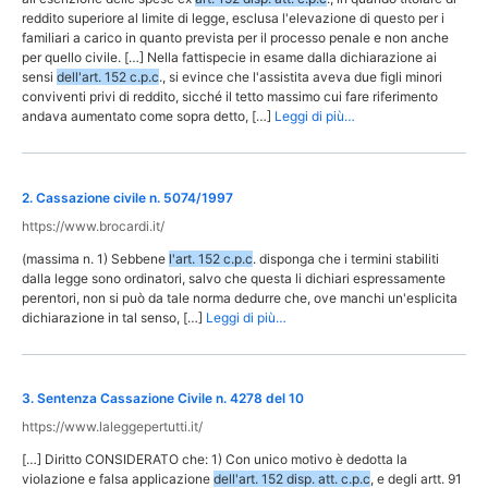
reddito superiore al limite di legge, esclusa l'elevazione di questo per i
familiari a carico in quanto prevista per il processo penale e non anche
per quello civile. […] Nella fattispecie in esame dalla dichiarazione ai
sensi
dell'art. 152 c.p.c
., si evince che l'assistita aveva due figli minori
conviventi privi di reddito, sicché il tetto massimo cui fare riferimento
andava aumentato come sopra detto, […]
Leggi di più…
2
.
Cassazione civile n. 5074/1997
https://www.brocardi.it/
(massima n. 1) Sebbene
l'art. 152 c.p.c
. disponga che i termini stabiliti
dalla legge sono ordinatori, salvo che questa li dichiari espressamente
perentori, non si può da tale norma dedurre che, ove manchi un'esplicita
dichiarazione in tal senso, […]
Leggi di più…
3
.
Sentenza Cassazione Civile n. 4278 del 10
https://www.laleggepertutti.it/
[…] Diritto CONSIDERATO che: 1) Con unico motivo è dedotta la
violazione e falsa applicazione
dell'art. 152 disp. att. c.p.c
, e degli artt. 91