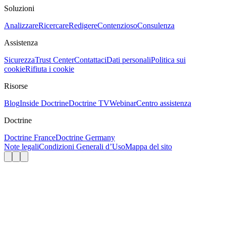
Soluzioni
Analizzare
Ricercare
Redigere
Contenzioso
Consulenza
Assistenza
Sicurezza
Trust Center
Contattaci
Dati personali
Politica sui
cookie
Rifiuta i cookie
Risorse
Blog
Inside Doctrine
Doctrine TV
Webinar
Centro assistenza
Doctrine
Doctrine France
Doctrine Germany
Note legali
Condizioni Generali d’Uso
Mappa del sito