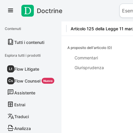
Doctrine
Salta al contenuto
Articolo 125 della Legge 11 mar
Contenuti
Tutti i contenuti
A proposito dell'articolo (0)
Esplora tutti i prodotti
Commentari
Giurisprudenza
Flow Litigate
Lt
Flow Counsel
Cs
Nuovo
Assistente
Estrai
Traduci
Analizza