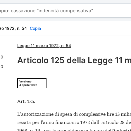
zo 1972, n. 54
Copia
Legge 11 marzo 1972, n. 54
0
Articolo 125 della Legge 11 
0
Versione
4 aprile 1972
Art. 125.
L'autorizzazione di spesa di complessive lire 13 mil
recata per l'anno finanziario 1972 dall' articolo 28 d
1968, n. 19 , per le provvidenze a favore dell'industr