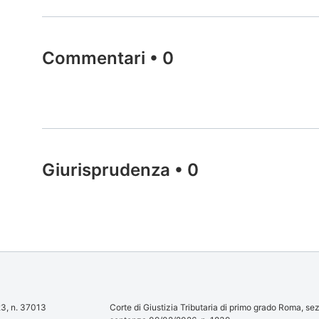
Commentari
•
0
Giurisprudenza
•
0
23, n. 37013
Corte di Giustizia Tributaria di primo grado Roma, sez.