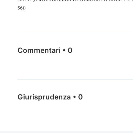
56))
Commentari
•
0
Giurisprudenza
•
0