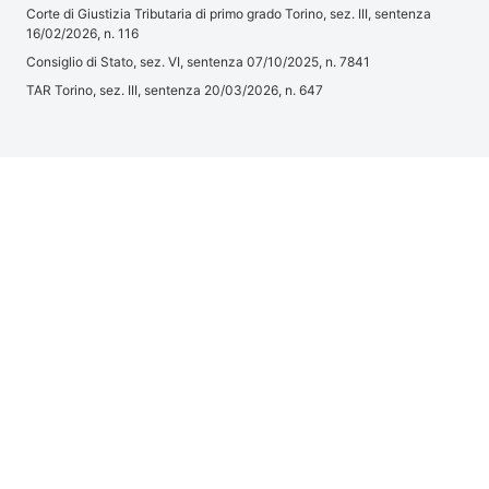
Corte di Giustizia Tributaria di primo grado Torino, sez. III, sentenza
16/02/2026, n. 116
Consiglio di Stato, sez. VI, sentenza 07/10/2025, n. 7841
TAR Torino, sez. III, sentenza 20/03/2026, n. 647
Trib. Trento, sentenza 02/04/2025, n. 290
Trib. Castrovillari, sentenza 23/09/2025, n. 1537
Trib. Busto Arsizio, sentenza 19/06/2025, n. 607
Trib. Nocera Inferiore, sentenza 12/08/2025, n. 2528
Trib. Nola, sentenza 05/06/2025, n. 1211
Trib. Perugia, sentenza 14/11/2025, n. 576
Trib. Piacenza, sentenza 24/04/2025, n. 192
Articolo 1 della Legge 16 maggio 2017, n. 79