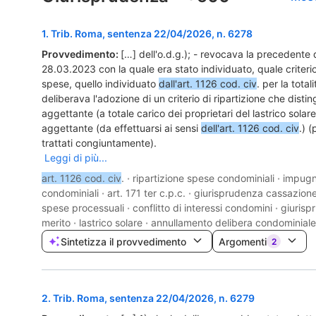
1
.
Trib. Roma, sentenza 22/04/2026, n. 6278
Provvedimento:
[…] dell'o.d.g.); - revocava la precedente 
28.03.2023 con la quale era stato individuato, quale criterio 
spese, quello individuato
dall'art. 1126 cod. civ
. per la total
deliberava l'adozione di un criterio di ripartizione che disti
aggettante (a totale carico dei proprietari del lastrico solar
aggettante (da effettuarsi ai sensi
dell'art. 1126 cod. civ
.) (
trattati congiuntamente).
Leggi di più...
art. 1126 cod. civ
.
·
ripartizione spese condominiali
·
impugn
condominiali
·
art. 171 ter c.p.c.
·
giurisprudenza cassazion
spese processuali
·
conflitto di interessi condomini
·
giurisp
merito
·
lastrico solare
·
annullamento delibera condominial
Sintetizza il provvedimento
Argomenti
2
2
.
Trib. Roma, sentenza 22/04/2026, n. 6279