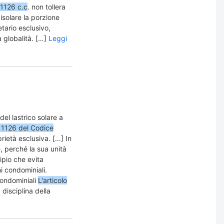
. 1126 c.c
. non tollera
isolare la porzione
tario esclusivo,
 globalità. […]
Leggi
del lastrico solare a
o 1126 del Codice
prietà esclusiva. […] In
, perché la sua unità
cipio che evita
i condominiali.
condominiali
L'articolo
disciplina della