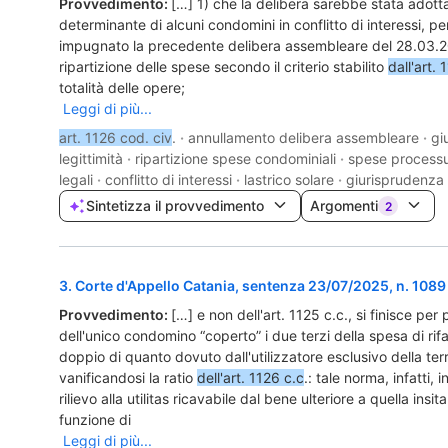
Provvedimento:
[…] 1) che la delibera sarebbe stata adotta
determinante di alcuni condomini in conflitto di interessi, p
impugnato la precedente delibera assembleare del 28.03.
ripartizione delle spese secondo il criterio stabilito
dall'art.
totalità delle opere;
Leggi di più...
art. 1126 cod. civ
.
·
annullamento delibera assembleare
·
gi
legittimità
·
ripartizione spese condominiali
·
spese processu
legali
·
conflitto di interessi
·
lastrico solare
·
giurisprudenza 
Sintetizza il provvedimento
Argomenti
2
3
.
Corte d'Appello Catania, sentenza 23/07/2025, n. 1089
Provvedimento:
[…] e non dell'art. 1125 c.c., si finisce per
dell'unico condomino “coperto” i due terzi della spesa di rif
doppio di quanto dovuto dall'utilizzatore esclusivo della ter
vanificandosi la ratio
dell'art. 1126 c.c
.: tale norma, infatti
rilievo alla utilitas ricavabile dal bene ulteriore a quella insi
funzione di
Leggi di più...