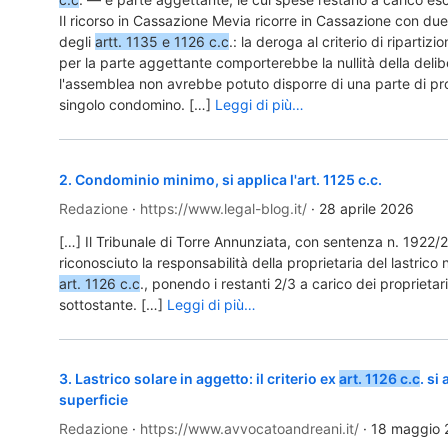
Il ricorso in Cassazione Mevia ricorre in Cassazione con due
degli
artt. 1135 e 1126 c.c
.: la deroga al criterio di ripartizi
per la parte aggettante comporterebbe la nullità della delib
l'assemblea non avrebbe potuto disporre di una parte di pro
singolo condomino. […]
Leggi di più…
2
.
Condominio minimo, si applica l'art. 1125 c.c.
Redazione
·
https://www.legal-blog.it/
·
28 aprile 2026
[…] Il Tribunale di Torre Annunziata, con sentenza n. 1922/
riconosciuto la responsabilità della proprietaria del lastrico 
art. 1126 c.c
., ponendo i restanti 2/3 a carico dei proprietar
sottostante. […]
Leggi di più…
3
.
Lastrico solare in aggetto: il criterio ex
art. 1126 c.c
. si
superficie
Redazione
·
https://www.avvocatoandreani.it/
·
18 maggio 