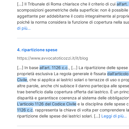
[…] Il Tribunale di Roma chiarisce che il criterio di cui
all'art
scomposizioni geometriche della superficie: non è possibile 
aggettante per addebitarne il costo integralmente al proprie
poiché la norma considera la funzione di copertura nella sua
di più…
4
.
ripartizione spese
https://www.avvocatoticozzi.it/it/blog
[…] In base
all'art. 1126 c.c
., […] La ripartizione delle spese 
proprietà esclusiva La regola generale è fissata
dall'articol
Civile
, che si applica ai lastrici solari o terrazze di uso o pro
altre parole, anche chi subisce il danno partecipa alle spese
trae beneficio dalla copertura offerta dal lastrico. È un prin
disparità e garantisce coerenza al sistema delle obbligazion
L'articolo 1126 del Codice Civile
e la disciplina delle spese 
1126 c.c
. rappresenta la chiave di volta per comprendere la 
ripartizione delle spese dei lastrici solari. […]
Leggi di più…