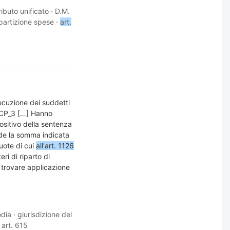
ibuto unificato
·
D.M.
ipartizione spese
·
art.
secuzione dei suddetti
_6 CP_3 […] Hanno
ositivo della sentenza
ede la somma indicata
uote di cui
all'art. 1126
ri di riparto di
 trovare applicazione
odia
·
giurisdizione del
 art. 615