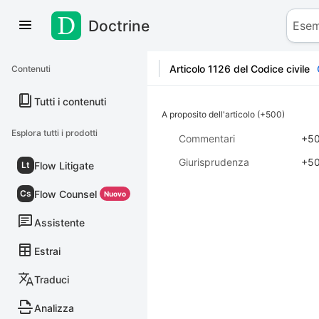
Doctrine
Salta al contenuto
Articolo 1126 del Codice civile
Contenuti
Tutti i contenuti
A proposito dell'articolo (+500)
Esplora tutti i prodotti
Commentari
+5
Giurisprudenza
+5
Flow Litigate
Lt
Flow Counsel
Cs
Nuovo
Assistente
Estrai
Traduci
Analizza