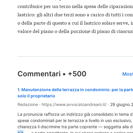
contribuire per un terzo nella spesa delle riparazion
lastrico: gli altri due terzi sono a carico di tutti i c
o della parte di questo a cui il lastrico solare serve,
valore del piano o della porzione di piano di ciascu
Commentari
•
+500
Most
1
.
Manutenzione della terrazza in condominio: per la par
solo il proprietario
Redazione
·
https://www.avvocatoandreani.it/
·
29 giugno 
La pronuncia rafforza un indirizzo già consolidato in tema di
spese condominiali per le terrazze a livello in uso esclusiv
chiarezza il discrimine tra parte coprente — soggetta alla d
c.c
. — e parte aggettante, le cui spese restano a carico escl