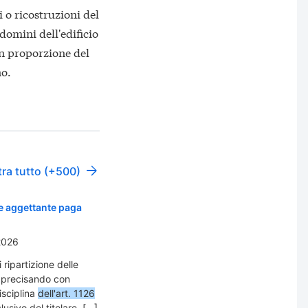
i o ricostruzioni del
ondomini dell'edificio
 in proporzione del
no.
ra tutto (+500)
te aggettante paga
2026
 ripartizione delle
o, precisando con
isciplina
dell'art. 1126
usivo del titolare. […]