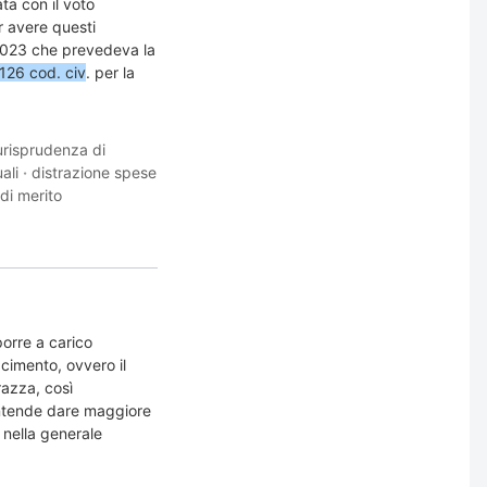
ta con il voto
er avere questi
2023 che prevedeva la
 1126 cod. civ
. per la
urisprudenza di
ali
·
distrazione spese
di merito
 porre a carico
acimento, ovvero il
razza, così
, intende dare maggiore
ta nella generale