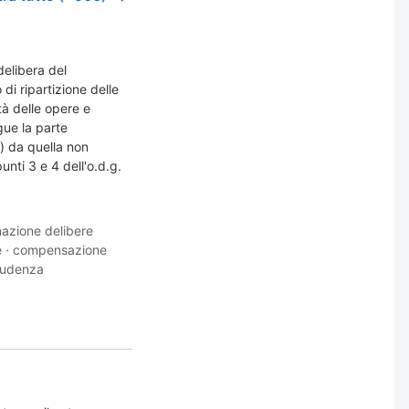
delibera del
di ripartizione delle
ità delle opere e
ngue la parte
e) da quella non
punti 3 e 4 dell'o.d.g.
azione delibere
e
·
compensazione
rudenza
e