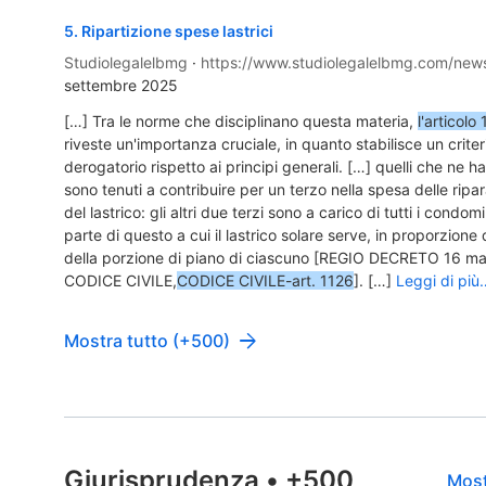
5
.
Ripartizione spese lastrici
Studiolegalelbmg
·
https://www.studiolegalelbmg.com/news
settembre 2025
[…] Tra le norme che disciplinano questa materia,
l'articolo
riveste un'importanza cruciale, in quanto stabilisce un crite
derogatorio rispetto ai principi generali. […] quelli che ne h
sono tenuti a contribuire per un terzo nella spesa delle ripar
del lastrico: gli altri due terzi sono a carico di tutti i condomi
parte di questo a cui il lastrico solare serve, in proporzione
della porzione di piano di ciascuno [REGIO DECRETO 16 ma
CODICE CIVILE,
CODICE CIVILE-art. 1126
]. […]
Leggi di più
Mostra tutto (+500)
Giurisprudenza
•
+500
Most