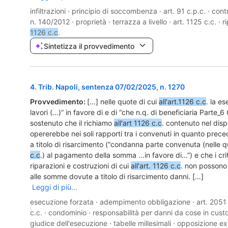
infiltrazioni
·
principio di soccombenza
·
art. 91 c.p.c.
·
contr
n. 140/2012
·
proprietà
·
terrazza a livello
·
art. 1125 c.c.
·
r
1126 c.c
.
Sintetizza il provvedimento
4
.
Trib. Napoli, sentenza 07/02/2025, n. 1270
Provvedimento:
[…] nelle quote di cui
all'art.1126 c.c
. la e
lavori (…)” in favore di e di “che n.q. di beneficiaria Parte
sostenuto che il richiamo
all'art 1126 c.c
. contenuto nel disp
opererebbe nei soli rapporti tra i convenuti in quanto prec
a titolo di risarcimento (“condanna parte convenuta (nelle q
c.c
.) al pagamento della somma …in favore di…”) e che i crite
riparazioni e costruzioni di cui
all'art. 1126 c.c
. non possono
alle somme dovute a titolo di risarcimento danni. […]
Leggi di più...
esecuzione forzata
·
adempimento obbligazione
·
art. 2051
c.c.
·
condominio
·
responsabilità per danni da cose in cust
giudice dell'esecuzione
·
tabelle millesimali
·
opposizione ex