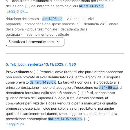
sull'acquirente, trattandosi di condizione necessaria per l'esercizio
dell'azione, […] del natante nel termine di cui
all'art. 1495 c.c
.;
Leggi di più...
riduzione del prezzo
·
art. 1495 c.c
.
·
vizi occulti
·
vizi
apparenti
·
compensazione spese processuali
·
denuncia vizi
·
onere
della prova
·
prova testimoniale
·
decadenza dalla
garanzia
·
inadempimento contrattuale
Sintetizza il provvedimento
5
.
Trib. Lodi, sentenza 13/11/2025, n. 580
Provvedimento:
[…] Pertanto, deve ritenersi che parte attrice opponente
non abbia provato di aver denunciato i vizi entro 8 giorni dalla scoperta
come previsto
dall'art. 1495 c.c
. La tardività con cui si è proceduto alla
prima contestazione impone di accogliere l'eccezione ex
art 1495 c.c
. di
decadenza formulata dalla società opposta. […] Infatti, per costante
giurisprudenza del Supremo Collegio, tutte le azioni spettanti al
compratore per i vizi della cosa venduta o per la mancanza di qualità
promesse o essenziali, cioè non solo le azioni redibitorie, ma anche
quella di risarcimento del danno, sono soggette alla decadenza e alla
prescrizione contemplate
dall'art. 1495 cod. civ
. […]
Leggi di più...