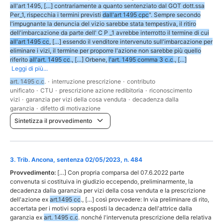
all'art 1495, […] contrariamente a quanto sentenziato dal GOT dott.ssa
Per_1, rispecchia i termini previsti
dall'art 1495 cpc
". Sempre secondo
l'impugnante la denuncia del vizio sarebbe stata tempestiva, il ritiro
dell'imbarcazione da parte dell' C P _1 avrebbe interrotto il termine di cui
all'art 1495 cc
, […] essendo il venditore intervenuto sull'imbarcazione per
eliminare i vizi, il termine per proporre l'azione non sarebbe più quello
riferito
all'art. 1495 cc
., […] Orbene,
l'art. 1495 comma 3 c.c
., […]
Leggi di più...
art. 1495 c.c
.
·
interruzione prescrizione
·
contributo
unificato
·
CTU
·
prescrizione azione redibitoria
·
riconoscimento
vizi
·
garanzia per vizi della cosa venduta
·
decadenza dalla
garanzia
·
difetto di motivazione
Sintetizza il provvedimento
3
.
Trib. Ancona, sentenza 02/05/2023, n. 484
Provvedimento:
[…] Con propria comparsa del 07.6.2022 parte
convenuta si costituiva in giudizio eccependo, preliminarmente, la
decadenza dalla garanzia per vizi della cosa venduta e la prescrizione
dell'azione ex
art.1495 cc
., […] così provvedere: In via preliminare di rito,
accertata per i motivi sopra esposti la decadenza dell'attrice dalla
garanzia ex
art. 1495 c.c
. nonché l'intervenuta prescrizione della relativa