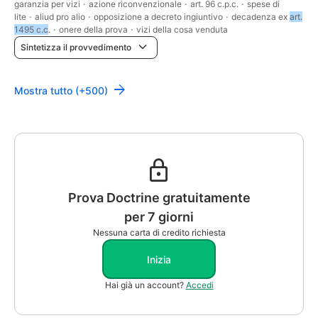
garanzia per vizi
·
azione riconvenzionale
·
art. 96 c.p.c.
·
spese di
lite
·
aliud pro alio
·
opposizione a decreto ingiuntivo
·
decadenza ex
art.
1495 c.c
.
·
onere della prova
·
vizi della cosa venduta
Sintetizza il provvedimento
Mostra tutto (+500)
Prova Doctrine gratuitamente
per 7 giorni
Nessuna carta di credito richiesta
Inizia
Hai già un account?
Accedi