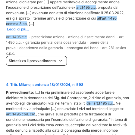
azione, dichiarare per […] Appare meritevole di accoglimento anche
l'eccezione di prescrizione dell'azione ex
art.1495 c.c
. proposta dal
convenuto. […] avvenuta con atto di citazione notificato il 25.03.2022,
era già spirato il termine annuale di prescrizione di cui
all'art. 1495
comma 3 cc
, […]
Leggi di più...
art. 1495 c.c
.
·
prescrizione azione
·
azione di risarcimento danni
·
art.
1490 c.c.
·
garanzia per vizi della cosa venduta
·
onere della
prova
·
decadenza dalla garanzia
·
consegna del bene
·
art. 281 sexies
c.p.c.
Sintetizza il provvedimento
4
.
Trib. Milano, sentenza 18/01/2024, n. 598
Provvedimento:
[…] In via preliminare ed assorbente accertare e
dichiarare la decadenza del Sig. dal Controparte_2 diritto di garanzia, non
avendo egli denunciato i vizi nei termini stabiliti
dall'art.1495 c.c
.. Nel
merito ed in via principale: […] denunziato i vizi nel termine di legge ex
art. 1495 cod. civ
., che grava sulla predetta parte trattandosi di
condizione necessaria per l'esercizio dell'azione di garanzia: “In tema di
garanzia per i vizi della cosa venduta, eccepita dal venditore la tardività
della denuncia rispetto alla data di consegna della merce, incombe