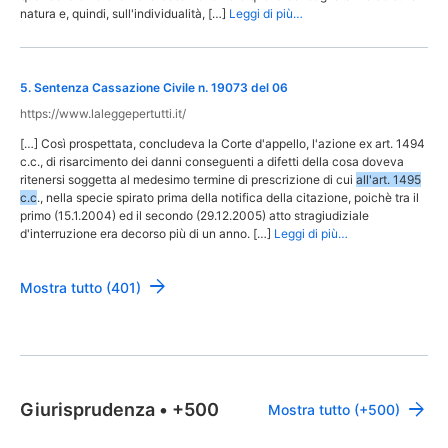
natura e, quindi, sull'individualità, […]
Leggi di più…
5
.
Sentenza Cassazione Civile n. 19073 del 06
https://www.laleggepertutti.it/
[…] Così prospettata, concludeva la Corte d'appello, l'azione ex art. 1494
c.c., di risarcimento dei danni conseguenti a difetti della cosa doveva
ritenersi soggetta al medesimo termine di prescrizione di cui
all'art. 1495
c.c
., nella specie spirato prima della notifica della citazione, poichè tra il
primo (15.1.2004) ed il secondo (29.12.2005) atto stragiudiziale
d'interruzione era decorso più di un anno. […]
Leggi di più…
Mostra tutto (401)
Giurisprudenza
•
+500
Mostra tutto (+500)