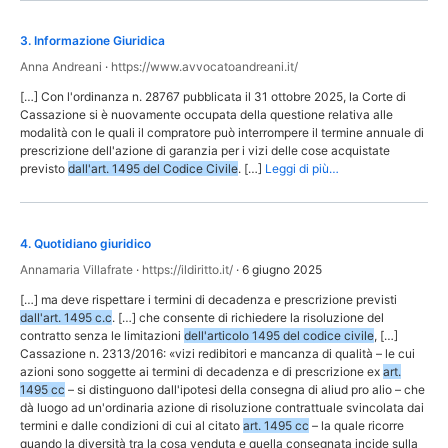
3
.
Informazione Giuridica
Anna Andreani
·
https://www.avvocatoandreani.it/
[…] Con l'ordinanza n. 28767 pubblicata il 31 ottobre 2025, la Corte di
Cassazione si è nuovamente occupata della questione relativa alle
modalità con le quali il compratore può interrompere il termine annuale di
prescrizione dell'azione di garanzia per i vizi delle cose acquistate
previsto
dall'art. 1495 del Codice Civile
. […]
Leggi di più…
4
.
Quotidiano giuridico
Annamaria Villafrate
·
https://ildiritto.it/
·
6 giugno 2025
[…] ma deve rispettare i termini di decadenza e prescrizione previsti
dall'art. 1495 c.c
. […] che consente di richiedere la risoluzione del
contratto senza le limitazioni
dell'articolo 1495 del codice civile
, […]
Cassazione n. 2313/2016: «vizi redibitori e mancanza di qualità – le cui
azioni sono soggette ai termini di decadenza e di prescrizione ex
art.
1495 cc
– si distinguono dall'ipotesi della consegna di aliud pro alio – che
dà luogo ad un'ordinaria azione di risoluzione contrattuale svincolata dai
termini e dalle condizioni di cui al citato
art. 1495 cc
– la quale ricorre
quando la diversità tra la cosa venduta e quella consegnata incide sulla