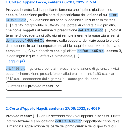
1
.
Corte d'Appello Lecce, sentenza 02/07/2025, n. 574
Provvedimento:
[…] L'appellante lamenta che il primo giudice abbia
accolto l'eccezione preliminare di prescrizione dell'azione di cui
all'art.
1495 c. 3 c.c
., in violazione dei principi codicistici in subiecta materia.
[…] e tanto integrerebbe piuttosto una ipotesi di vendita aliud pro alio,
che non è soggetta al termine di prescrizione
dell'art. 1495 cc
. […] Solo il
termine di decadenza di otto giorni sempre inerente la garanzia ai sensi
dell'articolo 1495 del Cc
, decorre dalla scoperta del vizio occulto e cioè
dal momento in cui il compratore ne abbia acquisito certezza obiettiva e
completa. […] Giova ricordare che agli effetti
dell'art. 1495 c.c
., comma 3,
la consegna è quella, effettiva o materiale, […]
Leggi di più...
art. 1495 c.c
.
·
garanzia per vizi
·
prescrizione azione di garanzia
·
vizi
occulti
·
interruzione prescrizione
·
aliud pro alio
·
art. 1490 c.c.
·
art.
1512 c.c.
·
decadenza dalla garanzia
·
consegna del bene
Sintetizza il provvedimento
2
.
Corte d'Appello Napoli, sentenza 27/09/2023, n. 4069
Provvedimento:
[…] Con un secondo motivo di appello, rubricato "Errata
interpretazione e applicazione
dell'art 1495 c.c
", l'appellante censurava
la mancata applicazione da parte del primo giudice del disposto di cui