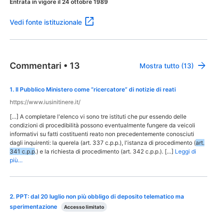
Entrata in vigore il 24 ottobre 1989
Vedi fonte istituzionale
Commentari
•
13
Mostra tutto (13)
1
.
Il Pubblico Ministero come “ricercatore” di notizie di reati
https://www.iusinitinere.it/
[…] A completare l'elenco vi sono tre istituti che pur essendo delle
condizioni di procedibilità possono eventualmente fungere da veicoli
informativi su fatti costituenti reato non precedentemente conosciuti
dagli inquirenti: la querela (art. 337 c.p.p.), l'istanza di procedimento (
art.
341 c.p.p
.) e la richiesta di procedimento (art. 342 c.p.p.). […]
Leggi di
più…
2
.
PPT: dal 20 luglio non più obbligo di deposito telematico ma
sperimentazione
Accesso limitato