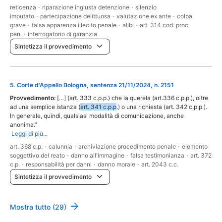
reticenza
·
riparazione ingiusta detenzione
·
silenzio
imputato
·
partecipazione delittuosa
·
valutazione ex ante
·
colpa
grave
·
falsa apparenza illecito penale
·
alibi
·
art. 314 cod. proc.
pen.
·
interrogatorio di garanzia
Sintetizza il provvedimento
5
.
Corte d'Appello Bologna, sentenza 21/11/2024, n. 2151
Provvedimento:
[…] (art. 333 c.p.p.) che la querela (art.336 c.p.p.), oltre
ad una semplice istanza (
art. 341 c.p.p
.) o una richiesta (art. 342 c.p.p.).
In generale, quindi, qualsiasi modalità di comunicazione, anche
anonima.”
Leggi di più...
art. 368 c.p.
·
calunnia
·
archiviazione procedimento penale
·
elemento
soggettivo del reato
·
danno all'immagine
·
falsa testimonianza
·
art. 372
c.p.
·
responsabilità per danni
·
danno morale
·
art. 2043 c.c.
Sintetizza il provvedimento
Mostra tutto (29)