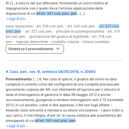
RI LL, a mezzo del suo difensore, formulando un unico motivo di
impugnazione con il quale rileva l'erronea applicazione della
disposizione di cui
all'art. 341 cod. proc. pen
.. […]
Leggi di più...
equa riparazione
·
art. 319 cod. pen.
·
art. 320 cod. pen.
·
art. 341 cod.
proc. pen
.
·
art. 321 cod. pen.
·
principio di autoresponsabilità
·
art. 319
bis cod. pen.
·
giurisdizione del giudice di legittimità
·
art. 318 cod.
pen.
·
ingiusta detenzione
·
condotta colposa
·
misura cautelare
Sintetizza il provvedimento
4
.
Cass. pen., sez. III, sentenza 08/05/2018, n. 20063
Provvedimento:
[…] 6. Nel caso di specie, il giudice del rinvio ha dato
compiuto e corretto conto del configurarsi di una condotta processuale
gravemente colposa del AN, con riferimento all'opzione per il silenzio in
sede di interrogatorio di garanzia in data 28 maggio 2012 e anche
successivamente, giungendo a rendere interrogatorio solo il 13 novembre
2012, in cui peraltro, come si dirà appresso, il AN non fugò affatto -
essendo stato reticente e mendace su talune circostanze - i gravi indizi a
suo carico, il che integra, di per sé, la causa ostativa alla sussistenza dei
presupposti di cui
all'art. 341 cod. proc. pen
.
Leggi di più...