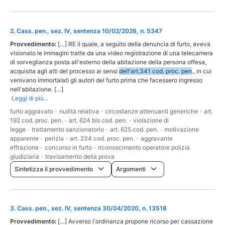
2
.
Cass. pen., sez. IV, sentenza 10/02/2026, n. 5347
Provvedimento:
[…] RE il quale, a seguito della denuncia di furto, aveva
visionato le immagini tratte da una video registrazione di una telecamera
di sorveglianza posta all'esterno della abitazione della persona offesa,
acquisita agli atti del processo ai sensi
dell'art.341 cod. proc. pen
., in cui
venivano immortalati gli autori del furto prima che facessero ingresso
nell'abitazione. […]
Leggi di più...
furto aggravato
·
nullità relativa
·
circostanze attenuanti generiche
·
art.
192 cod. proc. pen.
·
art. 624 bis cod. pen.
·
violazione di
legge
·
trattamento sanzionatorio
·
art. 625 cod. pen.
·
motivazione
apparente
·
perizia
·
art. 234 cod. proc. pen.
·
aggravante
effrazione
·
concorso in furto
·
riconoscimento operatore polizia
giudiziaria
·
travisamento della prova
Sintetizza il provvedimento
Argomenti
3
.
Cass. pen., sez. IV, sentenza 30/04/2020, n. 13518
Provvedimento:
[…] Avverso l'ordinanza propone ricorso per cassazione