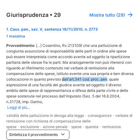
Giurisprudenza
•
29
Mostra tutto (29)
1
.
Cass. pen., sez. V, sentenza 18/11/2010, n. 2773
1 massima
Provvedimento:
[…] Cosentino, Rv.213109) che una pattuizione di
congiunta assunzione di responsabilità delle parti in ordine alle spese
può essere interpretata come accordo avente ad oggetto la ripartizione
paritaria delle stesse fra le parti. Ma analogamente non può ritenersi con
riguardo al riferimento contenuto nel verbale di remissione alla
compensazione delle spese, istituto avente una sua propria e ben diversa
collocazione in quanto previsto
dall'art.341 cod. proc. pen
. quale
espressione di una facoltà del giudice avente ad oggetto il diverso
ambito delle spese di rappresentanza e difesa della parte civile e delle
spese sostenute nel processo dall'imputato (Sez. 5 del 16.6.2004,
n.31728, imp. Garino,
Leggi di più...
validità della pattuizione in deroga alla legge
·
conseguenze
·
verbale di
remissione con richiesta di compensazione delle
spese
·
esclusione
·
azione penale
·
spese
·
querela
·
remissione
Sintetizza il provvedimento