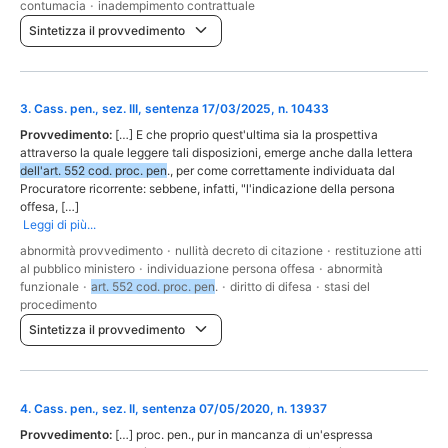
contumacia
·
inadempimento contrattuale
Sintetizza il provvedimento
3
.
Cass. pen., sez. III, sentenza 17/03/2025, n. 10433
Provvedimento:
[…] E che proprio quest'ultima sia la prospettiva
attraverso la quale leggere tali disposizioni, emerge anche dalla lettera
dell'art. 552 cod. proc. pen
., per come correttamente individuata dal
Procuratore ricorrente: sebbene, infatti, "l'indicazione della persona
offesa, […]
Leggi di più...
abnormità provvedimento
·
nullità decreto di citazione
·
restituzione atti
al pubblico ministero
·
individuazione persona offesa
·
abnormità
funzionale
·
art. 552 cod. proc. pen
.
·
diritto di difesa
·
stasi del
procedimento
Sintetizza il provvedimento
4
.
Cass. pen., sez. II, sentenza 07/05/2020, n. 13937
Provvedimento:
[…] proc. pen., pur in mancanza di un'espressa