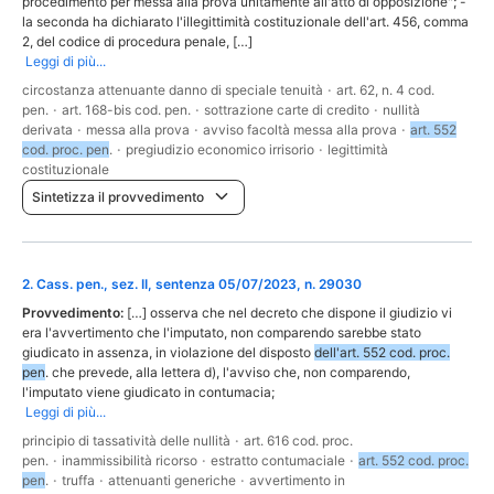
procedimento per messa alla prova unitamente all'atto di opposizione"; -
la seconda ha dichiarato l'illegittimità costituzionale dell'art. 456, comma
2, del codice di procedura penale, […]
Leggi di più...
circostanza attenuante danno di speciale tenuità
·
art. 62, n. 4 cod.
pen.
·
art. 168-bis cod. pen.
·
sottrazione carte di credito
·
nullità
derivata
·
messa alla prova
·
avviso facoltà messa alla prova
·
art. 552
cod. proc. pen
.
·
pregiudizio economico irrisorio
·
legittimità
costituzionale
Sintetizza il provvedimento
2
.
Cass. pen., sez. II, sentenza 05/07/2023, n. 29030
Provvedimento:
[…] osserva che nel decreto che dispone il giudizio vi
era l'avvertimento che l'imputato, non comparendo sarebbe stato
giudicato in assenza, in violazione del disposto
dell'art. 552 cod. proc.
pen
. che prevede, alla lettera d), l'avviso che, non comparendo,
l'imputato viene giudicato in contumacia;
Leggi di più...
principio di tassatività delle nullità
·
art. 616 cod. proc.
pen.
·
inammissibilità ricorso
·
estratto contumaciale
·
art. 552 cod. proc.
pen
.
·
truffa
·
attenuanti generiche
·
avvertimento in