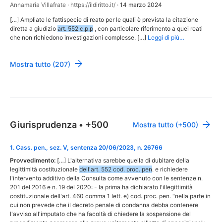
Annamaria Villafrate
·
https://ildiritto.it/
·
14 marzo 2024
[…] Ampliate le fattispecie di reato per le quali è prevista la citazione
diretta a giudizio
art. 552 c.p.p
, con particolare riferimento a quei reati
che non richiedono investigazioni complesse. […]
Leggi di più…
Mostra tutto (207)
Giurisprudenza
•
+500
Mostra tutto (+500)
1
.
Cass. pen., sez. V, sentenza 20/06/2023, n. 26766
Provvedimento:
[…] L'alternativa sarebbe quella di dubitare della
legittimità costituzionale
dell'art. 552 cod. proc. pen
. e richiedere
l'intervento additivo della Consulta come avvenuto con le sentenze n.
201 del 2016 e n. 19 del 2020: - la prima ha dichiarato l'illegittimità
costituzionale dell'art. 460 comma 1 lett. e) cod. proc. pen. "nella parte in
cui non prevede che il decreto penale di condanna debba contenere
l'avviso all'imputato che ha facoltà di chiedere la sospensione del