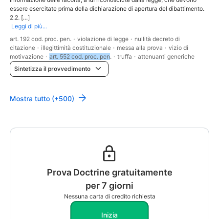
essere esercitate prima della dichiarazione di apertura del dibattimento.
2.2. […]
Leggi di più...
art. 192 cod. proc. pen.
·
violazione di legge
·
nullità decreto di
citazione
·
illegittimità costituzionale
·
messa alla prova
·
vizio di
motivazione
·
art. 552 cod. proc. pen
.
·
truffa
·
attenuanti generiche
Sintetizza il provvedimento
Mostra tutto (+500)
Prova Doctrine gratuitamente
per 7 giorni
Nessuna carta di credito richiesta
Inizia