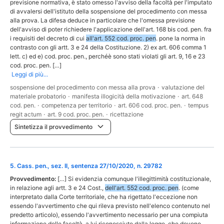
previsione normativa, è stato omesso l'avviso della facoltà per l'imputato
di avvalersi dell'istituto della sospensione del procedimento con messa
alla prova. La difesa deduce in particolare che l'omessa previsione
dell'avviso di poter richiedere l'applicazione dell'art. 168 bis cod. pen. fra
i requisiti del decreto di cui
all'art. 552 cod. proc. pen
. pone la norma in
contrasto con gli artt. 3 e 24 della Costituzione. 2) ex art. 606 comma 1
lett. c) ed e) cod. proc. pen., perchéè sono stati violati gli art. 9, 16 e 23
cod. proc. pen. […]
Leggi di più...
sospensione del procedimento con messa alla prova
·
valutazione del
materiale probatorio
·
manifesta illogicità della motivazione
·
art. 648
cod. pen.
·
competenza per territorio
·
art. 606 cod. proc. pen.
·
tempus
regit actum
·
art. 9 cod. proc. pen.
·
ricettazione
Sintetizza il provvedimento
5
.
Cass. pen., sez. II, sentenza 27/10/2020, n. 29782
Provvedimento:
[…] Si evidenzia comunque l'illegittimità costituzionale,
in relazione agli artt. 3 e 24 Cost.,
dell'art. 552 cod. proc. pen
. (come
interpretato dalla Corte territoriale, che ha rigettato l'eccezione non
essendo l'avvertimento che qui rileva previsto nell'elenco contenuto nel
predetto articolo), essendo l'avvertimento necessario per una compiuta
informazione delle facoltà, a lui riconosciute dalla legge, che devono