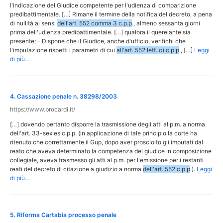
l'indicazione del Giudice competente per l'udienza di comparizione
predibattimentale. […] Rimane il termine della notifica del decreto, a pena
di nullità ai sensi
dell'art. 552 comma 3 c.p.p
., almeno sessanta giorni
prima dell'udienza predibattimentale. […] qualora il querelante sia
presente; - Dispone che il Giudice, anche d'ufficio, verifichi che
l'imputazione rispetti i parametri di cui
all'art. 552 lett. c) c.p.p
., […]
Leggi
di più…
4
.
Cassazione penale n. 38298/2003
https://www.brocardi.it/
[…] dovendo pertanto disporre la trasmissione degli atti al p.m. a norma
dell'art. 33-sexies c.p.p. (in applicazione di tale principio la corte ha
ritenuto che correttamente il Gup, dopo aver prosciolto gli imputati dal
reato che aveva determinato la competenza del giudice in composizione
collegiale, aveva trasmesso gli atti al p.m. per l'emissione per i restanti
reati del decreto di citazione a giudizio a norma
dell'art. 552 c.p.p
.).
Leggi
di più…
5
.
Riforma Cartabia processo penale