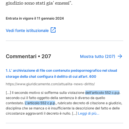
giudizio sono stati gia' emessi".
Entrata in vigore il 11 gennaio 2024
Vedi fonte istituzionale
Commentari
•
207
Mostra tutto (207)
1
.
L’ archiviazione di file con contenuto pedopornografico nel cloud
storage della chat configura il delitto di cui all’art. 600
https://www.giuridicamente.com/attualita-news-diritto/
[…] Il secondo motivo si sofferma sulla violazione
dell'articolo 552 c.p.p
.
secondo cui il fatto oggetto della sentenza è diverso da quello
contestato.
L'articolo 552 c.p.p
., rubricato decreto di citazione a giudizio,
disciplina che se manca o è insufficiente la descrizione del fatto e delle
circostanze aggravanti il decreto è nullo. […]
Leggi di più…