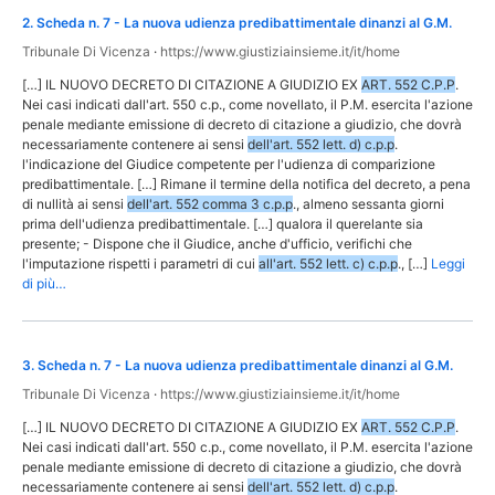
2
.
Scheda n. 7 - La nuova udienza predibattimentale dinanzi al G.M.
Tribunale Di Vicenza
·
https://www.giustiziainsieme.it/it/home
[…] IL NUOVO DECRETO DI CITAZIONE A GIUDIZIO EX
ART. 552 C.P.P
.
Nei casi indicati dall'art. 550 c.p., come novellato, il P.M. esercita l'azione
penale mediante emissione di decreto di citazione a giudizio, che dovrà
necessariamente contenere ai sensi
dell'art. 552 lett. d) c.p.p
.
l'indicazione del Giudice competente per l'udienza di comparizione
predibattimentale. […] Rimane il termine della notifica del decreto, a pena
di nullità ai sensi
dell'art. 552 comma 3 c.p.p
., almeno sessanta giorni
prima dell'udienza predibattimentale. […] qualora il querelante sia
presente; - Dispone che il Giudice, anche d'ufficio, verifichi che
l'imputazione rispetti i parametri di cui
all'art. 552 lett. c) c.p.p
., […]
Leggi
di più…
3
.
Scheda n. 7 - La nuova udienza predibattimentale dinanzi al G.M.
Tribunale Di Vicenza
·
https://www.giustiziainsieme.it/it/home
[…] IL NUOVO DECRETO DI CITAZIONE A GIUDIZIO EX
ART. 552 C.P.P
.
Nei casi indicati dall'art. 550 c.p., come novellato, il P.M. esercita l'azione
penale mediante emissione di decreto di citazione a giudizio, che dovrà
necessariamente contenere ai sensi
dell'art. 552 lett. d) c.p.p
.