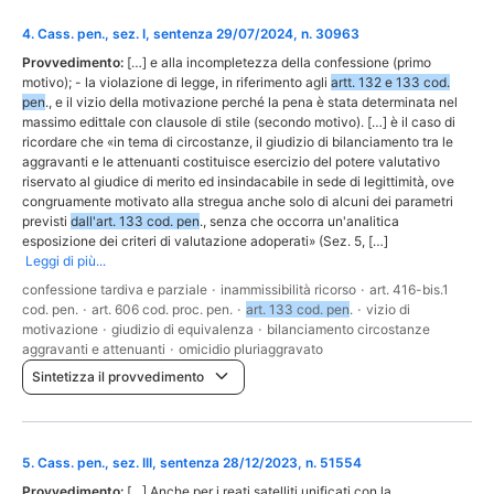
4
.
Cass. pen., sez. I, sentenza 29/07/2024, n. 30963
Provvedimento:
[…] e alla incompletezza della confessione (primo
motivo); - la violazione di legge, in riferimento agli
artt. 132 e 133 cod.
pen
., e il vizio della motivazione perché la pena è stata determinata nel
massimo edittale con clausole di stile (secondo motivo). […] è il caso di
ricordare che «in tema di circostanze, il giudizio di bilanciamento tra le
aggravanti e le attenuanti costituisce esercizio del potere valutativo
riservato al giudice di merito ed insindacabile in sede di legittimità, ove
congruamente motivato alla stregua anche solo di alcuni dei parametri
previsti
dall'art. 133 cod. pen
., senza che occorra un'analitica
esposizione dei criteri di valutazione adoperati» (Sez. 5, […]
Leggi di più...
confessione tardiva e parziale
·
inammissibilità ricorso
·
art. 416-bis.1
cod. pen.
·
art. 606 cod. proc. pen.
·
art. 133 cod. pen
.
·
vizio di
motivazione
·
giudizio di equivalenza
·
bilanciamento circostanze
aggravanti e attenuanti
·
omicidio pluriaggravato
Sintetizza il provvedimento
5
.
Cass. pen., sez. III, sentenza 28/12/2023, n. 51554
Provvedimento:
[…] Anche per i reati satelliti unificati con la