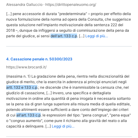
Alessandra Galluccio
·
https://dirittopenaleuomo.org/
[…] pene accessorie di durata “predeterminata” – proprio per effetto della
nuova formulazione della norma ad opera della Consulta, che suggerisce
questa soluzione nell'impianto motivazionale della sentenza 222 del
2018 –, dunque da infliggersi a seguito di commisurazione della pena da
parte del giudice, ai sensi
dell'art. 133 c.p
. […]
Leggi di più…
4
.
Cassazione penale n. 50300/2023
https://www.brocardi.it/
(massima n. 1) La gradazione della pena, rientra nella discrezionalità del
giudice di merito, che la esercita in aderenza ai principi enunciati negli
artt. 132 e 133 c.p
.; ne discende che è inammissibile la censura che, nel
giudizio di cassazione, […] Invero, una specifica e dettagliata
motivazione in ordine alla quantità di pena irrogata è necessaria soltanto
se la pena sia di gran lunga superiore alla misura media di quella edittale,
potendo altrimenti essere sufficienti a dare conto dell'impiego dei criteri
di cui
all'art. 133 c.p
. le espressioni del tipo: "pena congrua", "pena equa"
o "congruo aumento", come pure il richiamo alla gravità del reato o alla
capacità a delinquere. […]
Leggi di più…