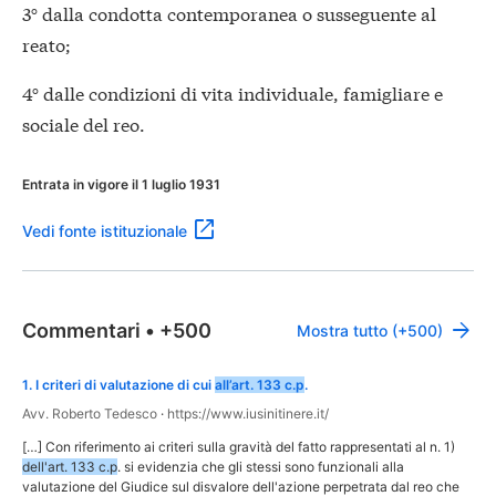
3° dalla condotta contemporanea o susseguente al
reato;
4° dalle condizioni di vita individuale, famigliare e
sociale del reo.
Entrata in vigore il 1 luglio 1931
Vedi fonte istituzionale
Commentari
•
+500
Mostra tutto (+500)
1
.
I criteri di valutazione di cui
all’art. 133 c.p
.
Avv. Roberto Tedesco
·
https://www.iusinitinere.it/
[…] Con riferimento ai criteri sulla gravità del fatto rappresentati al n. 1)
dell'art. 133 c.p
. si evidenzia che gli stessi sono funzionali alla
valutazione del Giudice sul disvalore dell'azione perpetrata dal reo che