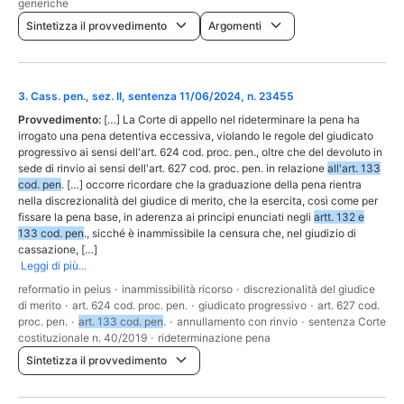
generiche
Sintetizza il provvedimento
Argomenti
3
.
Cass. pen., sez. II, sentenza 11/06/2024, n. 23455
Provvedimento:
[…] La Corte di appello nel rideterminare la pena ha
irrogato una pena detentiva eccessiva, violando le regole del giudicato
progressivo ai sensi dell'art. 624 cod. proc. pen., oltre che del devoluto in
sede di rinvio ai sensi dell'art. 627 cod. proc. pen. in relazione
all'art. 133
cod. pen
. […] occorre ricordare che la graduazione della pena rientra
nella discrezionalità del giudice di merito, che la esercita, così come per
fissare la pena base, in aderenza ai principi enunciati negli
artt. 132 e
133 cod. pen
., sicché è inammissibile la censura che, nel giudizio di
cassazione, […]
Leggi di più...
reformatio in peius
·
inammissibilità ricorso
·
discrezionalità del giudice
di merito
·
art. 624 cod. proc. pen.
·
giudicato progressivo
·
art. 627 cod.
proc. pen.
·
art. 133 cod. pen
.
·
annullamento con rinvio
·
sentenza Corte
costituzionale n. 40/2019
·
rideterminazione pena
Sintetizza il provvedimento