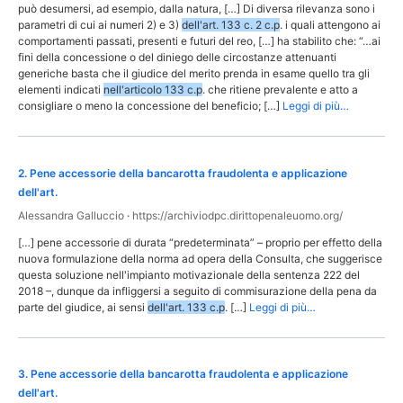
può desumersi, ad esempio, dalla natura, […] Di diversa rilevanza sono i
parametri di cui ai numeri 2) e 3)
dell'art. 133 c. 2 c.p
. i quali attengono ai
comportamenti passati, presenti e futuri del reo, […] ha stabilito che: “…ai
fini della concessione o del diniego delle circostanze attenuanti
generiche basta che il giudice del merito prenda in esame quello tra gli
elementi indicati
nell'articolo 133 c.p
. che ritiene prevalente e atto a
consigliare o meno la concessione del beneficio; […]
Leggi di più…
2
.
Pene accessorie della bancarotta fraudolenta e applicazione
dell'art.
Alessandra Galluccio
·
https://archiviodpc.dirittopenaleuomo.org/
[…] pene accessorie di durata “predeterminata” – proprio per effetto della
nuova formulazione della norma ad opera della Consulta, che suggerisce
questa soluzione nell'impianto motivazionale della sentenza 222 del
2018 –, dunque da infliggersi a seguito di commisurazione della pena da
parte del giudice, ai sensi
dell'art. 133 c.p
. […]
Leggi di più…
3
.
Pene accessorie della bancarotta fraudolenta e applicazione
dell'art.