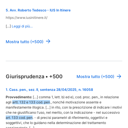
5
.
Avv. Roberto Tedesco - IUS In Itinere
https://www.iusinitinere.it/
[…]
Leggi di più…
Mostra tutto (+500)
Giurisprudenza
•
+500
Mostra tutto (+500)
1
.
Cass. pen., sez. II, sentenza 28/04/2025, n. 16058
Provvedimento:
[…] comma 1, lett. b) ed e), cod. proc. pen., in relazione
agli
artt. 132 e 133 cod. pen
., nonché motivazione assente e
manifestamente illogica. […] in rito, con la prescrizione di indicare i motivi
che ne giustificano l'uso, nel merito, con la indicazione - nel successivo
art. 133 cod. pen
. - di precisi parametri di riferimento, oggettivi e
soggettivi, che lo guidano nella determinazione del trattamento
sanzionatorio. […]