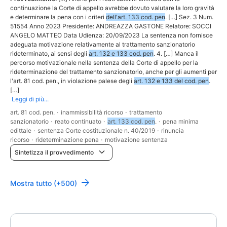
continuazione la Corte di appello avrebbe dovuto valutare la loro gravità
e determinare la pena con i criteri
dell'art. 133 cod. pen
. […] Sez. 3 Num.
51554 Anno 2023 Presidente: ANDREAZZA GASTONE Relatore: SOCCI
ANGELO MATTEO Data Udienza: 20/09/2023 La sentenza non fornisce
adeguata motivazione relativamente al trattamento sanzionatorio
rideterminato, ai sensi degli
art. 132 e 133 cod. pen
. 4. […] Manca il
percorso motivazionale nella sentenza della Corte di appello per la
rideterminazione del trattamento sanzionatorio, anche per gli aumenti per
l'art. 81 cod. pen., in violazione palese degli
art. 132 e 133 del cod. pen
.
[…]
Leggi di più...
art. 81 cod. pen.
·
inammissibilità ricorso
·
trattamento
sanzionatorio
·
reato continuato
·
art. 133 cod. pen
.
·
pena minima
edittale
·
sentenza Corte costituzionale n. 40/2019
·
rinuncia
ricorso
·
rideterminazione pena
·
motivazione sentenza
Sintetizza il provvedimento
Mostra tutto (+500)