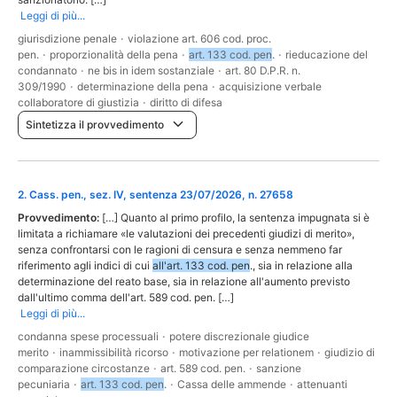
Leggi di più...
giurisdizione penale
·
violazione art. 606 cod. proc.
pen.
·
proporzionalità della pena
·
art. 133 cod. pen
.
·
rieducazione del
condannato
·
ne bis in idem sostanziale
·
art. 80 D.P.R. n.
309/1990
·
determinazione della pena
·
acquisizione verbale
collaboratore di giustizia
·
diritto di difesa
Sintetizza il provvedimento
2
.
Cass. pen., sez. IV, sentenza 23/07/2026, n. 27658
Provvedimento:
[…] Quanto al primo profilo, la sentenza impugnata si è
limitata a richiamare «le valutazioni dei precedenti giudizi di merito»,
senza confrontarsi con le ragioni di censura e senza nemmeno far
riferimento agli indici di cui
all'art. 133 cod. pen
., sia in relazione alla
determinazione del reato base, sia in relazione all'aumento previsto
dall'ultimo comma dell'art. 589 cod. pen. […]
Leggi di più...
condanna spese processuali
·
potere discrezionale giudice
merito
·
inammissibilità ricorso
·
motivazione per relationem
·
giudizio di
comparazione circostanze
·
art. 589 cod. pen.
·
sanzione
pecuniaria
·
art. 133 cod. pen
.
·
Cassa delle ammende
·
attenuanti