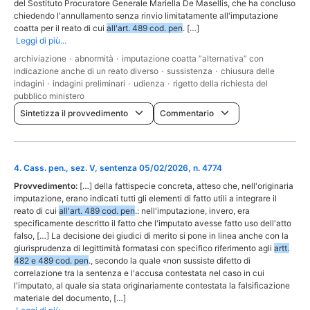
del Sostituto Procuratore Generale Mariella De Masellis, che ha concluso
chiedendo l'annullamento senza rinvio limitatamente all'imputazione
coatta per il reato di cui
all'art. 489 cod. pen
. […]
Leggi di più...
archiviazione
·
abnormità
·
imputazione coatta “alternativa” con
indicazione anche di un reato diverso
·
sussistenza
·
chiusura delle
indagini
·
indagini preliminari
·
udienza
·
rigetto della richiesta del
pubblico ministero
Sintetizza il provvedimento
Commentario
4
.
Cass. pen., sez. V, sentenza 05/02/2026, n. 4774
Provvedimento:
[…] della fattispecie concreta, atteso che, nell'originaria
imputazione, erano indicati tutti gli elementi di fatto utili a integrare il
reato di cui
all'art. 489 cod. pen
.: nell'imputazione, invero, era
specificamente descritto il fatto che l'imputato avesse fatto uso dell'atto
falso, […] La decisione dei giudici di merito si pone in linea anche con la
giurisprudenza di legittimità formatasi con specifico riferimento agli
artt.
482 e 489 cod. pen
., secondo la quale «non sussiste difetto di
correlazione tra la sentenza e l'accusa contestata nel caso in cui
l'imputato, al quale sia stata originariamente contestata la falsificazione
materiale del documento, […]