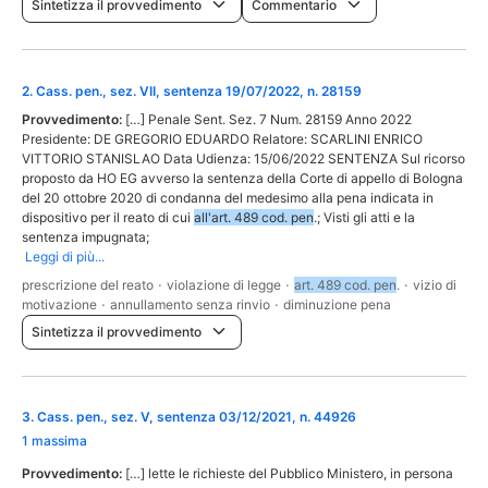
Sintetizza il provvedimento
Commentario
2
.
Cass. pen., sez. VII, sentenza 19/07/2022, n. 28159
Provvedimento:
[…] Penale Sent. Sez. 7 Num. 28159 Anno 2022
Presidente: DE GREGORIO EDUARDO Relatore: SCARLINI ENRICO
VITTORIO STANISLAO Data Udienza: 15/06/2022 SENTENZA Sul ricorso
proposto da HO EG avverso la sentenza della Corte di appello di Bologna
del 20 ottobre 2020 di condanna del medesimo alla pena indicata in
dispositivo per il reato di cui
all'art. 489 cod. pen
.; Visti gli atti e la
sentenza impugnata;
Leggi di più...
prescrizione del reato
·
violazione di legge
·
art. 489 cod. pen
.
·
vizio di
motivazione
·
annullamento senza rinvio
·
diminuzione pena
Sintetizza il provvedimento
3
.
Cass. pen., sez. V, sentenza 03/12/2021, n. 44926
1 massima
Provvedimento:
[…] lette le richieste del Pubblico Ministero, in persona