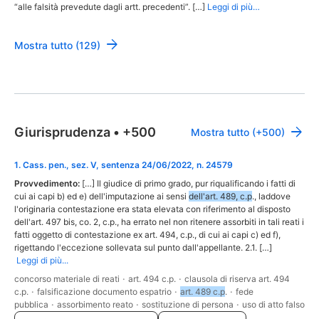
“alle falsità prevedute dagli artt. precedenti”. […]
Leggi di più…
Mostra tutto (129)
Giurisprudenza
•
+500
Mostra tutto (+500)
1
.
Cass. pen., sez. V, sentenza 24/06/2022, n. 24579
Provvedimento:
[…] Il giudice di primo grado, pur riqualificando i fatti di
cui ai capi b) ed e) dell'imputazione ai sensi
dell'art. 489, c.p
., laddove
l'originaria contestazione era stata elevata con riferimento al disposto
dell'art. 497 bis, co. 2, c.p., ha errato nel non ritenere assorbiti in tali reati i
fatti oggetto di contestazione ex art. 494, c.p., di cui ai capi c) ed f),
rigettando l'eccezione sollevata sul punto dall'appellante. 2.1. […]
Leggi di più...
concorso materiale di reati
·
art. 494 c.p.
·
clausola di riserva art. 494
c.p.
·
falsificazione documento espatrio
·
art. 489 c.p
.
·
fede
pubblica
·
assorbimento reato
·
sostituzione di persona
·
uso di atto falso