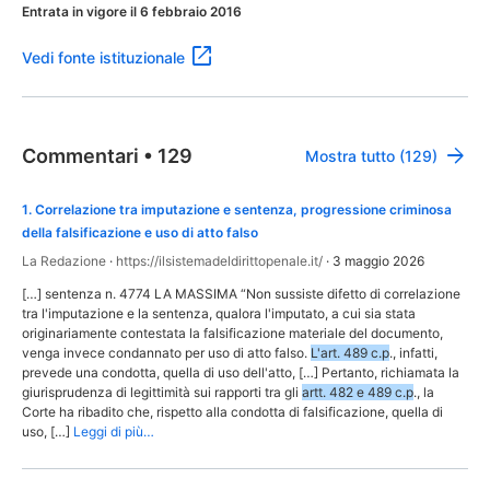
Entrata in vigore il 6 febbraio 2016
Vedi fonte istituzionale
Commentari
•
129
Mostra tutto (129)
1
.
Correlazione tra imputazione e sentenza, progressione criminosa
della falsificazione e uso di atto falso
La Redazione
·
https://ilsistemadeldirittopenale.it/
·
3 maggio 2026
[…] sentenza n. 4774 LA MASSIMA “Non sussiste difetto di correlazione
tra l'imputazione e la sentenza, qualora l'imputato, a cui sia stata
originariamente contestata la falsificazione materiale del documento,
venga invece condannato per uso di atto falso.
L'art. 489 c.p
., infatti,
prevede una condotta, quella di uso dell'atto, […] Pertanto, richiamata la
giurisprudenza di legittimità sui rapporti tra gli
artt. 482 e 489 c.p
., la
Corte ha ribadito che, rispetto alla condotta di falsificazione, quella di
uso, […]
Leggi di più…