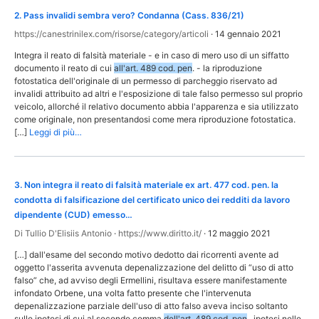
2
.
Pass invalidi sembra vero? Condanna (Cass. 836/21)
https://canestrinilex.com/risorse/category/articoli
·
14 gennaio 2021
Integra il reato di falsità materiale - e in caso di mero uso di un siffatto
documento il reato di cui
all'art. 489 cod. pen
. - la riproduzione
fotostatica dell'originale di un permesso di parcheggio riservato ad
invalidi attribuito ad altri e l'esposizione di tale falso permesso sul proprio
veicolo, allorché il relativo documento abbia l'apparenza e sia utilizzato
come originale, non presentandosi come mera riproduzione fotostatica.
[…]
Leggi di più…
3
.
Non integra il reato di falsità materiale ex art. 477 cod. pen. la
condotta di falsificazione del certificato unico dei redditi da lavoro
dipendente (CUD) emesso…
Di Tullio D'Elisiis Antonio
·
https://www.diritto.it/
·
12 maggio 2021
[…] dall'esame del secondo motivo dedotto dai ricorrenti avente ad
oggetto l'asserita avvenuta depenalizzazione del delitto di “uso di atto
falso” che, ad avviso degli Ermellini, risultava essere manifestamente
infondato Orbene, una volta fatto presente che l'intervenuta
depenalizzazione parziale dell'uso di atto falso aveva inciso soltanto
sulle ipotesi di cui al secondo comma
dell'art. 489 cod. pen
., ipotesi nelle