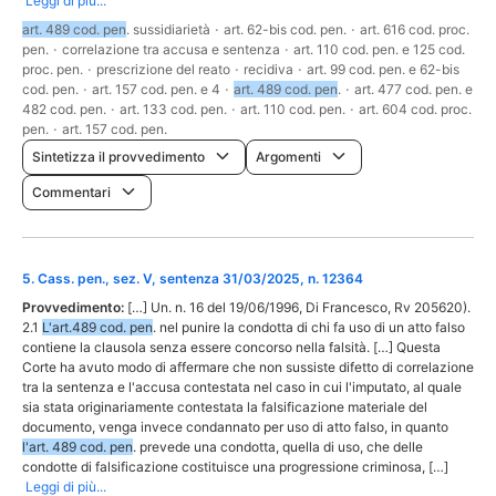
Leggi di più...
art. 489 cod. pen
. sussidiarietà
·
art. 62-bis cod. pen.
·
art. 616 cod. proc.
pen.
·
correlazione tra accusa e sentenza
·
art. 110 cod. pen. e 125 cod.
proc. pen.
·
prescrizione del reato
·
recidiva
·
art. 99 cod. pen. e 62-bis
cod. pen.
·
art. 157 cod. pen. e 4
·
art. 489 cod. pen
.
·
art. 477 cod. pen. e
482 cod. pen.
·
art. 133 cod. pen.
·
art. 110 cod. pen.
·
art. 604 cod. proc.
pen.
·
art. 157 cod. pen.
Sintetizza il provvedimento
Argomenti
Commentari
5
.
Cass. pen., sez. V, sentenza 31/03/2025, n. 12364
Provvedimento:
[…] Un. n. 16 del 19/06/1996, Di Francesco, Rv 205620).
2.1
L'art.489 cod. pen
. nel punire la condotta di chi fa uso di un atto falso
contiene la clausola senza essere concorso nella falsità. […] Questa
Corte ha avuto modo di affermare che non sussiste difetto di correlazione
tra la sentenza e l'accusa contestata nel caso in cui l'imputato, al quale
sia stata originariamente contestata la falsificazione materiale del
documento, venga invece condannato per uso di atto falso, in quanto
l'art. 489 cod. pen
. prevede una condotta, quella di uso, che delle
condotte di falsificazione costituisce una progressione criminosa, […]
Leggi di più...