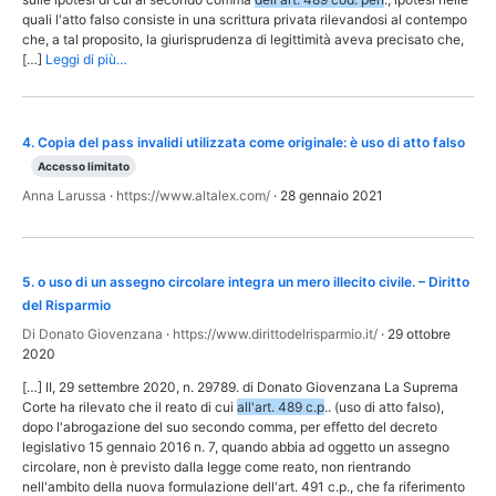
quali l'atto falso consiste in una scrittura privata rilevandosi al contempo
che, a tal proposito, la giurisprudenza di legittimità aveva precisato che,
[…]
Leggi di più…
4
.
Copia del pass invalidi utilizzata come originale: è uso di atto falso
Accesso limitato
Anna Larussa
·
https://www.altalex.com/
·
28 gennaio 2021
5
.
o uso di un assegno circolare integra un mero illecito civile. – Diritto
del Risparmio
Di Donato Giovenzana
·
https://www.dirittodelrisparmio.it/
·
29 ottobre
2020
[…] II, 29 settembre 2020, n. 29789. di Donato Giovenzana La Suprema
Corte ha rilevato che il reato di cui
all'art. 489 c.p
.. (uso di atto falso),
dopo l'abrogazione del suo secondo comma, per effetto del decreto
legislativo 15 gennaio 2016 n. 7, quando abbia ad oggetto un assegno
circolare, non è previsto dalla legge come reato, non rientrando
nell'ambito della nuova formulazione dell'art. 491 c.p., che fa riferimento