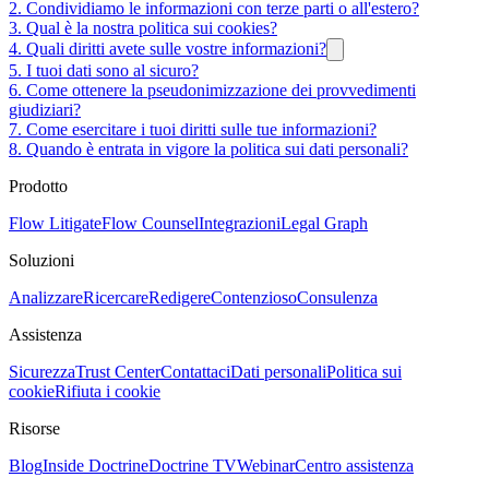
2. Condividiamo le informazioni con terze parti o all'estero?
3. Qual è la nostra politica sui cookies?
4. Quali diritti avete sulle vostre informazioni?
5. I tuoi dati sono al sicuro?
6. Come ottenere la pseudonimizzazione dei provvedimenti
giudiziari?
7. Come esercitare i tuoi diritti sulle tue informazioni?
8. Quando è entrata in vigore la politica sui dati personali?
Prodotto
Flow Litigate
Flow Counsel
Integrazioni
Legal Graph
Soluzioni
Analizzare
Ricercare
Redigere
Contenzioso
Consulenza
Assistenza
Sicurezza
Trust Center
Contattaci
Dati personali
Politica sui
cookie
Rifiuta i cookie
Risorse
Blog
Inside Doctrine
Doctrine TV
Webinar
Centro assistenza