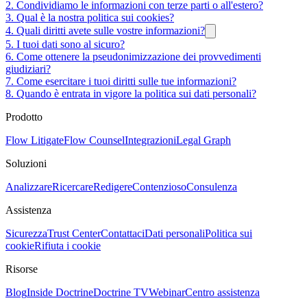
2. Condividiamo le informazioni con terze parti o all'estero?
3. Qual è la nostra politica sui cookies?
4. Quali diritti avete sulle vostre informazioni?
5. I tuoi dati sono al sicuro?
6. Come ottenere la pseudonimizzazione dei provvedimenti
giudiziari?
7. Come esercitare i tuoi diritti sulle tue informazioni?
8. Quando è entrata in vigore la politica sui dati personali?
Prodotto
Flow Litigate
Flow Counsel
Integrazioni
Legal Graph
Soluzioni
Analizzare
Ricercare
Redigere
Contenzioso
Consulenza
Assistenza
Sicurezza
Trust Center
Contattaci
Dati personali
Politica sui
cookie
Rifiuta i cookie
Risorse
Blog
Inside Doctrine
Doctrine TV
Webinar
Centro assistenza