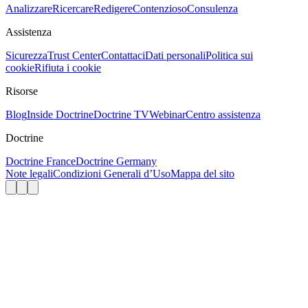
Analizzare
Ricercare
Redigere
Contenzioso
Consulenza
Assistenza
Sicurezza
Trust Center
Contattaci
Dati personali
Politica sui
cookie
Rifiuta i cookie
Risorse
Blog
Inside Doctrine
Doctrine TV
Webinar
Centro assistenza
Doctrine
Doctrine France
Doctrine Germany
Note legali
Condizioni Generali d’Uso
Mappa del sito