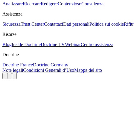
Analizzare
Ricercare
Redigere
Contenzioso
Consulenza
Assistenza
Sicurezza
Trust Center
Contattaci
Dati personali
Politica sui cookie
Rifiu
Risorse
Blog
Inside Doctrine
Doctrine TV
Webinar
Centro assistenza
Doctrine
Doctrine France
Doctrine Germany
Note legali
Condizioni Generali d’Uso
Mappa del sito