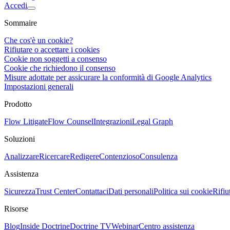
Accedi
Sommaire
Che cos'è un cookie?
Rifiutare o accettare i cookies
Cookie non soggetti a consenso
Cookie che richiedono il consenso
Misure adottate per assicurare la conformità di Google Analytics
Impostazioni generali
Prodotto
Flow Litigate
Flow Counsel
Integrazioni
Legal Graph
Soluzioni
Analizzare
Ricercare
Redigere
Contenzioso
Consulenza
Assistenza
Sicurezza
Trust Center
Contattaci
Dati personali
Politica sui cookie
Rifiu
Risorse
Blog
Inside Doctrine
Doctrine TV
Webinar
Centro assistenza