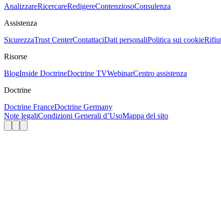
Analizzare
Ricercare
Redigere
Contenzioso
Consulenza
Assistenza
Sicurezza
Trust Center
Contattaci
Dati personali
Politica sui cookie
Rifiu
Risorse
Blog
Inside Doctrine
Doctrine TV
Webinar
Centro assistenza
Doctrine
Doctrine France
Doctrine Germany
Note legali
Condizioni Generali d’Uso
Mappa del sito