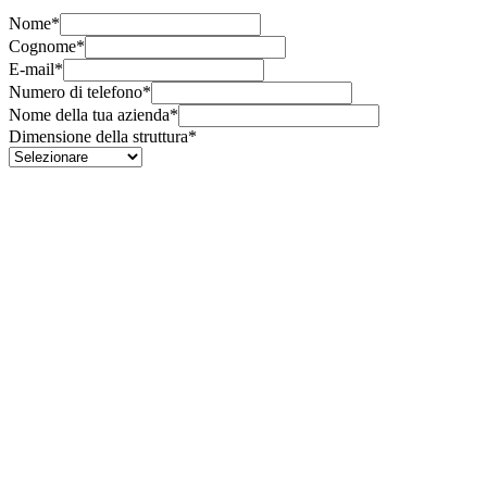
Nome*
Cognome*
E-mail*
Numero di telefono*
Nome della tua azienda*
Dimensione della struttura*