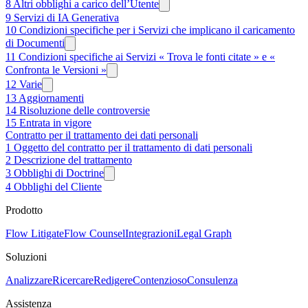
8 Altri obblighi a carico dell’Utente
9 Servizi di IA Generativa
10 Condizioni specifiche per i Servizi che implicano il caricamento
di Documenti
11 Condizioni specifiche ai Servizi « Trova le fonti citate » e «
Confronta le Versioni »
12 Varie
13 Aggiornamenti
14 Risoluzione delle controversie
15 Entrata in vigore
Contratto per il trattamento dei dati personali
1 Oggetto del contratto per il trattamento di dati personali
2 Descrizione del trattamento
3 Obblighi di Doctrine
4 Obblighi del Cliente
Prodotto
Flow Litigate
Flow Counsel
Integrazioni
Legal Graph
Soluzioni
Analizzare
Ricercare
Redigere
Contenzioso
Consulenza
Assistenza