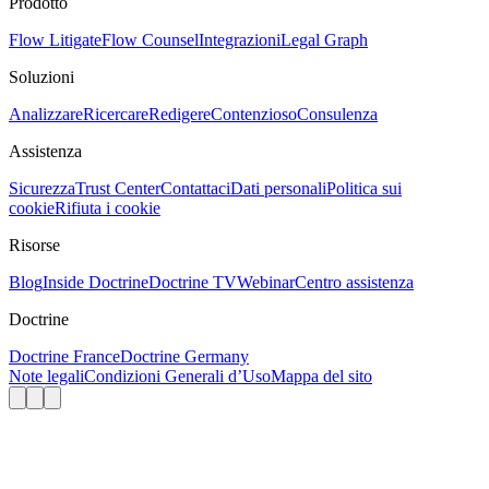
Prodotto
Flow Litigate
Flow Counsel
Integrazioni
Legal Graph
Soluzioni
Analizzare
Ricercare
Redigere
Contenzioso
Consulenza
Assistenza
Sicurezza
Trust Center
Contattaci
Dati personali
Politica sui
cookie
Rifiuta i cookie
Risorse
Blog
Inside Doctrine
Doctrine TV
Webinar
Centro assistenza
Doctrine
Doctrine France
Doctrine Germany
Note legali
Condizioni Generali d’Uso
Mappa del sito