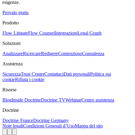
esigenze.
Provalo gratis
Prodotto
Flow Litigate
Flow Counsel
Integrazioni
Legal Graph
Soluzioni
Analizzare
Ricercare
Redigere
Contenzioso
Consulenza
Assistenza
Sicurezza
Trust Center
Contattaci
Dati personali
Politica sui
cookie
Rifiuta i cookie
Risorse
Blog
Inside Doctrine
Doctrine TV
Webinar
Centro assistenza
Doctrine
Doctrine France
Doctrine Germany
Note legali
Condizioni Generali d’Uso
Mappa del sito